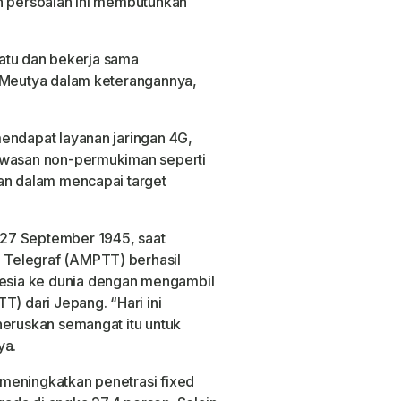
an persoalan ini membutuhkan
rsatu dan bekerja sama
r Meutya dalam keterangannya,
endapat layanan jaringan 4G,
kawasan non-permukiman seperti
tan dalam mencapai target
27 September 1945, saat
Telegraf (AMPTT) berhasil
sia ke dunia dengan mengambil
T) dari Jepang. “Hari ini
neruskan semangat itu untuk
ya.
h meningkatkan penetrasi fixed