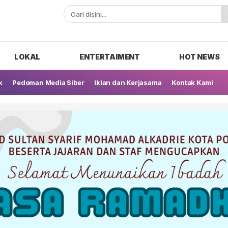
ak
LOKAL
ENTERTAIMENT
HOT NEWS
k
Pedoman Media Siber
Iklan dan Kerjasama
Kontak Kami