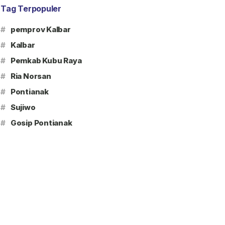
Tag Terpopuler
#
pemprov Kalbar
#
Kalbar
#
Pemkab Kubu Raya
#
Ria Norsan
#
Pontianak
#
Sujiwo
#
Gosip Pontianak