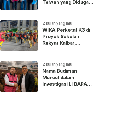
Taiwan yang Diduga
Terkait Pengantin
Pesanan Akhirnya
Dideportasi
2 bulan yang lalu
WIKA Perketat K3 di
Proyek Sekolah
Rakyat Kalbar,
Pekerja Teladan
Dapat Reward
2 bulan yang lalu
Nama Budiman
Muncul dalam
Investigasi LI BAPAN
Kalbar terkait Dugaan
Jaringan Aseng