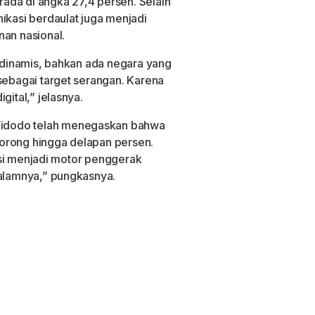
ada di angka 27,4 persen. Selain
ikasi berdaulat juga menjadi
nan nasional.
k dinamis, bahkan ada negara yang
sebagai target serangan. Karena
gital,” jelasnya.
idodo telah menegaskan bahwa
orong hingga delapan persen.
isasi menjadi motor penggerak
dalamnya,” pungkasnya.