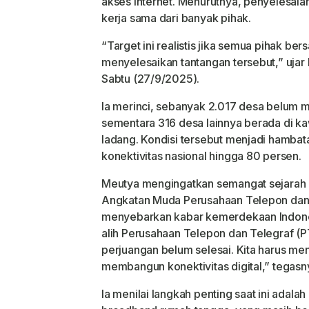
akses internet. Menurutnya, penyelesai
kerja sama dari banyak pihak.
“Target ini realistis jika semua pihak be
menyelesaikan tantangan tersebut,” uja
Sabtu (27/9/2025).
Ia merinci, sebanyak 2.017 desa belum m
sementara 316 desa lainnya berada di 
ladang. Kondisi tersebut menjadi hamba
konektivitas nasional hingga 80 persen.
Meutya mengingatkan semangat sejarah 
Angkatan Muda Perusahaan Telepon dan 
menyebarkan kabar kemerdekaan Indone
alih Perusahaan Telepon dan Telegraf (PT
perjuangan belum selesai. Kita harus me
membangun konektivitas digital,” tegasn
Ia menilai langkah penting saat ini adala