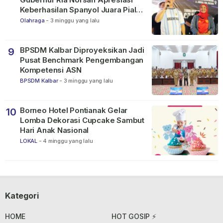
Keberhasilan Spanyol Juara Piala
Dunia FIFA 2026
Olahraga
-
3 minggu yang lalu
BPSDM Kalbar Diproyeksikan Jadi
9
Pusat Benchmark Pengembangan
Kompetensi ASN
BPSDM Kalbar
-
3 minggu yang lalu
Borneo Hotel Pontianak Gelar
10
Lomba Dekorasi Cupcake Sambut
Hari Anak Nasional
LOKAL
-
4 minggu yang lalu
Kategori
HOME
HOT GOSIP ⚡