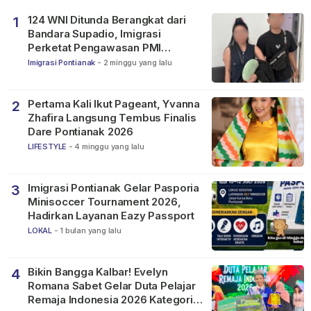
124 WNI Ditunda Berangkat dari
1
Bandara Supadio, Imigrasi
Perketat Pengawasan PMI
Nonprosedural
Imigrasi Pontianak
-
2 minggu yang lalu
Pertama Kali Ikut Pageant, Yvanna
2
Zhafira Langsung Tembus Finalis
Dare Pontianak 2026
LIFESTYLE
-
4 minggu yang lalu
Imigrasi Pontianak Gelar Pasporia
3
Minisoccer Tournament 2026,
Hadirkan Layanan Eazy Passport
LOKAL
-
1 bulan yang lalu
Bikin Bangga Kalbar! Evelyn
4
Romana Sabet Gelar Duta Pelajar
Remaja Indonesia 2026 Kategori