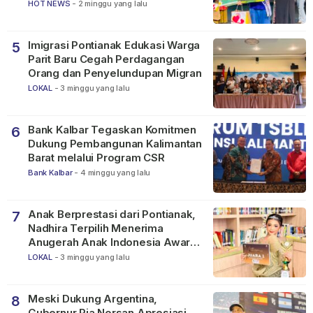
SMP
HOT NEWS
-
2 minggu yang lalu
Imigrasi Pontianak Edukasi Warga
5
Parit Baru Cegah Perdagangan
Orang dan Penyelundupan Migran
LOKAL
-
3 minggu yang lalu
Bank Kalbar Tegaskan Komitmen
6
Dukung Pembangunan Kalimantan
Barat melalui Program CSR
Bank Kalbar
-
4 minggu yang lalu
Anak Berprestasi dari Pontianak,
7
Nadhira Terpilih Menerima
Anugerah Anak Indonesia Awards
2026
LOKAL
-
3 minggu yang lalu
Meski Dukung Argentina,
8
Gubernur Ria Norsan Apresiasi