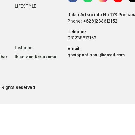
LIFESTYLE
Jalan Adisucipto No 173 Pontian
Phone: +6281238612152
Telepon:
081238612152
Dislaimer
Email:
gosippontianak@gmail.com
iber
Iklan dan Kerjasama
ll Rights Reserved