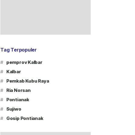
Tag Terpopuler
#
pemprov Kalbar
#
Kalbar
#
Pemkab Kubu Raya
#
Ria Norsan
#
Pontianak
#
Sujiwo
#
Gosip Pontianak