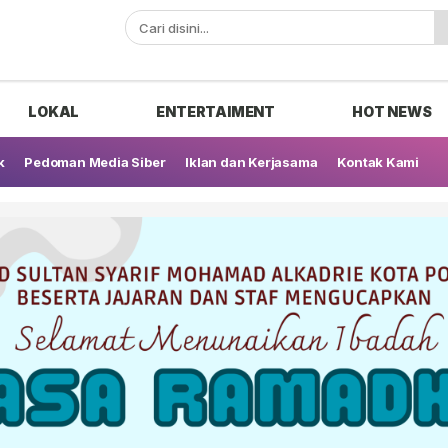
ak
LOKAL
ENTERTAIMENT
HOT NEWS
k
Pedoman Media Siber
Iklan dan Kerjasama
Kontak Kami