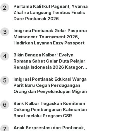
Nonprosedural
Pertama Kali Ikut Pageant, Yvanna
2
Zhafira Langsung Tembus Finalis
Dare Pontianak 2026
Imigrasi Pontianak Gelar Pasporia
3
Minisoccer Tournament 2026,
Hadirkan Layanan Eazy Passport
Bikin Bangga Kalbar! Evelyn
4
Romana Sabet Gelar Duta Pelajar
Remaja Indonesia 2026 Kategori
SMP
Imigrasi Pontianak Edukasi Warga
5
Parit Baru Cegah Perdagangan
Orang dan Penyelundupan Migran
Bank Kalbar Tegaskan Komitmen
6
Dukung Pembangunan Kalimantan
Barat melalui Program CSR
Anak Berprestasi dari Pontianak,
7