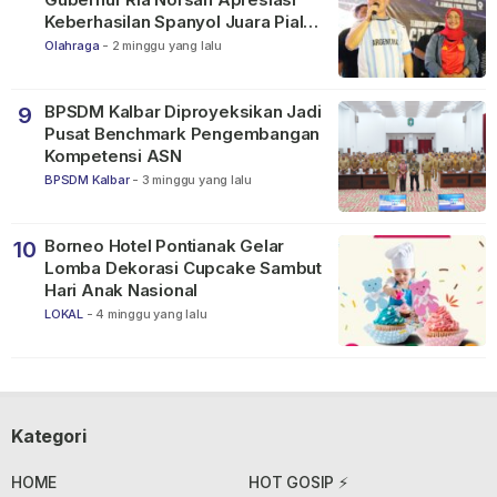
Keberhasilan Spanyol Juara Piala
Dunia FIFA 2026
Olahraga
-
2 minggu yang lalu
BPSDM Kalbar Diproyeksikan Jadi
9
Pusat Benchmark Pengembangan
Kompetensi ASN
BPSDM Kalbar
-
3 minggu yang lalu
Borneo Hotel Pontianak Gelar
10
Lomba Dekorasi Cupcake Sambut
Hari Anak Nasional
LOKAL
-
4 minggu yang lalu
Kategori
HOME
HOT GOSIP ⚡