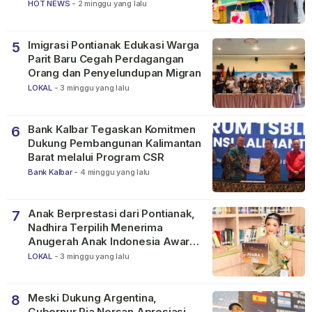
SMP
HOT NEWS
-
2 minggu yang lalu
Imigrasi Pontianak Edukasi Warga
5
Parit Baru Cegah Perdagangan
Orang dan Penyelundupan Migran
LOKAL
-
3 minggu yang lalu
Bank Kalbar Tegaskan Komitmen
6
Dukung Pembangunan Kalimantan
Barat melalui Program CSR
Bank Kalbar
-
4 minggu yang lalu
Anak Berprestasi dari Pontianak,
7
Nadhira Terpilih Menerima
Anugerah Anak Indonesia Awards
2026
LOKAL
-
3 minggu yang lalu
Meski Dukung Argentina,
8
Gubernur Ria Norsan Apresiasi