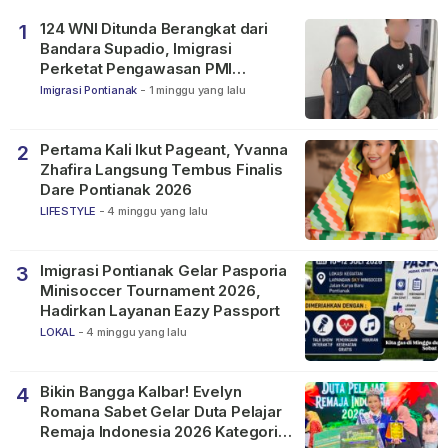
124 WNI Ditunda Berangkat dari
1
Bandara Supadio, Imigrasi
Perketat Pengawasan PMI
Nonprosedural
Imigrasi Pontianak
-
1 minggu yang lalu
Pertama Kali Ikut Pageant, Yvanna
2
Zhafira Langsung Tembus Finalis
Dare Pontianak 2026
LIFESTYLE
-
4 minggu yang lalu
Imigrasi Pontianak Gelar Pasporia
3
Minisoccer Tournament 2026,
Hadirkan Layanan Eazy Passport
LOKAL
-
4 minggu yang lalu
Bikin Bangga Kalbar! Evelyn
4
Romana Sabet Gelar Duta Pelajar
Remaja Indonesia 2026 Kategori