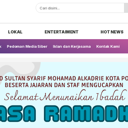
ak
LOKAL
ENTERTAIMENT
HOT NEWS
k
Pedoman Media Siber
Iklan dan Kerjasama
Kontak Kami