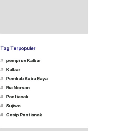
Tag Terpopuler
#
pemprov Kalbar
#
Kalbar
#
Pemkab Kubu Raya
#
Ria Norsan
#
Pontianak
#
Sujiwo
#
Gosip Pontianak