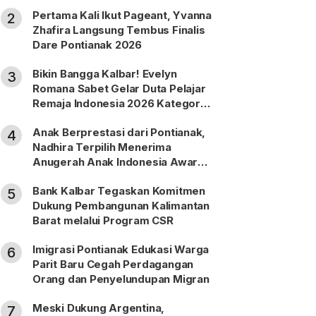
Nonprosedural
Pertama Kali Ikut Pageant, Yvanna
2
Zhafira Langsung Tembus Finalis
Dare Pontianak 2026
Bikin Bangga Kalbar! Evelyn
3
Romana Sabet Gelar Duta Pelajar
Remaja Indonesia 2026 Kategori
SMP
Anak Berprestasi dari Pontianak,
4
Nadhira Terpilih Menerima
Anugerah Anak Indonesia Awards
2026
Bank Kalbar Tegaskan Komitmen
5
Dukung Pembangunan Kalimantan
Barat melalui Program CSR
Imigrasi Pontianak Edukasi Warga
6
Parit Baru Cegah Perdagangan
Orang dan Penyelundupan Migran
Meski Dukung Argentina,
7