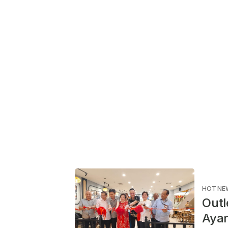
HOT NE
Outl
Ayan