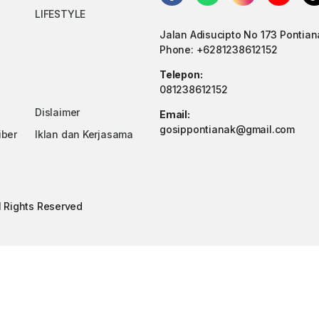
LIFESTYLE
Jalan Adisucipto No 173 Pontian
Phone: +6281238612152
Telepon:
081238612152
Dislaimer
Email:
gosippontianak@gmail.com
iber
Iklan dan Kerjasama
ll Rights Reserved