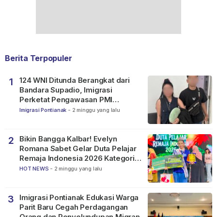
Berita Terpopuler
124 WNI Ditunda Berangkat dari
1
Bandara Supadio, Imigrasi
Perketat Pengawasan PMI
Nonprosedural
Imigrasi Pontianak
-
2 minggu yang lalu
Bikin Bangga Kalbar! Evelyn
2
Romana Sabet Gelar Duta Pelajar
Remaja Indonesia 2026 Kategori
SMP
HOT NEWS
-
2 minggu yang lalu
Imigrasi Pontianak Edukasi Warga
3
Parit Baru Cegah Perdagangan
Orang dan Penyelundupan Migran