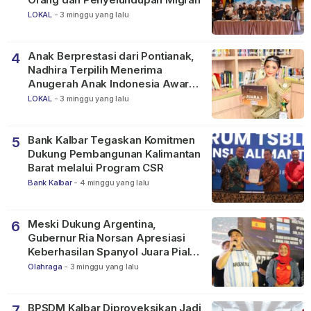
LOKAL
-
3 minggu yang lalu
Anak Berprestasi dari Pontianak,
4
Nadhira Terpilih Menerima
Anugerah Anak Indonesia Awards
2026
LOKAL
-
3 minggu yang lalu
Bank Kalbar Tegaskan Komitmen
5
Dukung Pembangunan Kalimantan
Barat melalui Program CSR
Bank Kalbar
-
4 minggu yang lalu
Meski Dukung Argentina,
6
Gubernur Ria Norsan Apresiasi
Keberhasilan Spanyol Juara Piala
Dunia FIFA 2026
Olahraga
-
3 minggu yang lalu
BPSDM Kalbar Diproyeksikan Jadi
7