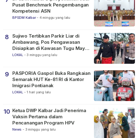
Pusat Benchmark Pengembangan
Kompetensi ASN
BPSDM Kalbar
-
4 minggu yang lalu
Sujiwo Tertibkan Parkir Liar di
8
Ambawang, Pos Pengawasan
Disiapkan di Kawasan Tugu Mayor
Alianyang
LOKAL
-
3 minggu yang lalu
PASPORIA Gaspol Buka Rangkaian
9
Semarak HUT Ke-81 RI di Kantor
Imigrasi Pontianak
LOKAL
-
1 hari yang lalu
Ketua DWP Kalbar Jadi Penerima
10
Vaksin Pertama dalam
Pencanangan Program HPV
News
-
3 minggu yang lalu