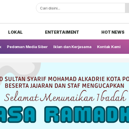
ak
LOKAL
ENTERTAIMENT
HOT NEWS
k
Pedoman Media Siber
Iklan dan Kerjasama
Kontak Kami