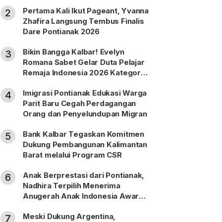
Nonprosedural
Pertama Kali Ikut Pageant, Yvanna
2
Zhafira Langsung Tembus Finalis
Dare Pontianak 2026
Bikin Bangga Kalbar! Evelyn
3
Romana Sabet Gelar Duta Pelajar
Remaja Indonesia 2026 Kategori
SMP
Imigrasi Pontianak Edukasi Warga
4
Parit Baru Cegah Perdagangan
Orang dan Penyelundupan Migran
Bank Kalbar Tegaskan Komitmen
5
Dukung Pembangunan Kalimantan
Barat melalui Program CSR
Anak Berprestasi dari Pontianak,
6
Nadhira Terpilih Menerima
Anugerah Anak Indonesia Awards
2026
Meski Dukung Argentina,
7