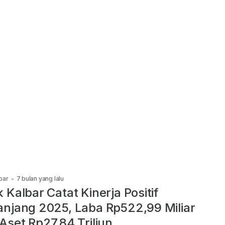
bar
-
7 bulan yang lalu
 Kalbar Catat Kinerja Positif
njang 2025, Laba Rp522,99 Miliar
Aset Rp27,84 Triliun