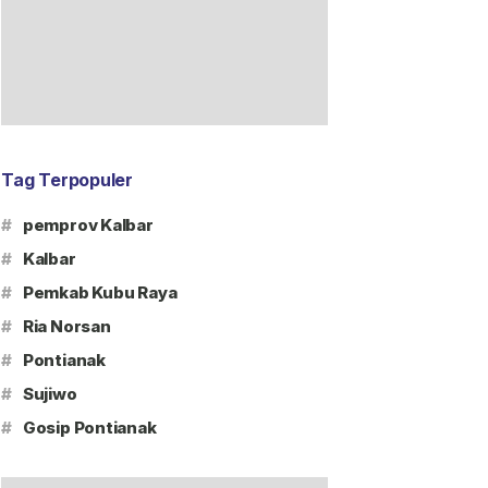
Tag Terpopuler
#
pemprov Kalbar
#
Kalbar
#
Pemkab Kubu Raya
#
Ria Norsan
#
Pontianak
#
Sujiwo
#
Gosip Pontianak