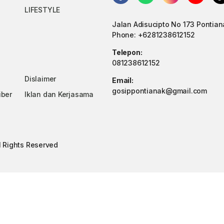
LIFESTYLE
Jalan Adisucipto No 173 Pontian
Phone: +6281238612152
Telepon:
081238612152
Dislaimer
Email:
gosippontianak@gmail.com
iber
Iklan dan Kerjasama
ll Rights Reserved