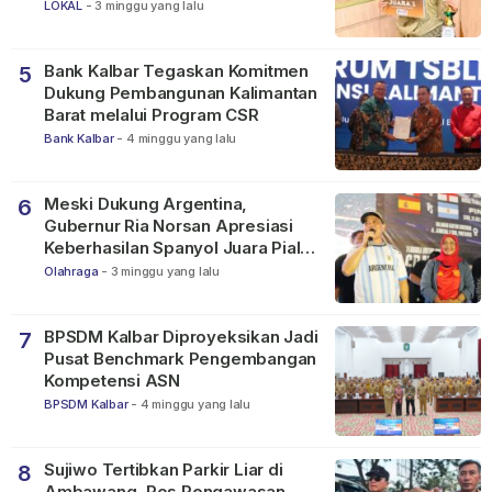
2026
LOKAL
-
3 minggu yang lalu
Bank Kalbar Tegaskan Komitmen
5
Dukung Pembangunan Kalimantan
Barat melalui Program CSR
Bank Kalbar
-
4 minggu yang lalu
Meski Dukung Argentina,
6
Gubernur Ria Norsan Apresiasi
Keberhasilan Spanyol Juara Piala
Dunia FIFA 2026
Olahraga
-
3 minggu yang lalu
BPSDM Kalbar Diproyeksikan Jadi
7
Pusat Benchmark Pengembangan
Kompetensi ASN
BPSDM Kalbar
-
4 minggu yang lalu
Sujiwo Tertibkan Parkir Liar di
8
Ambawang, Pos Pengawasan