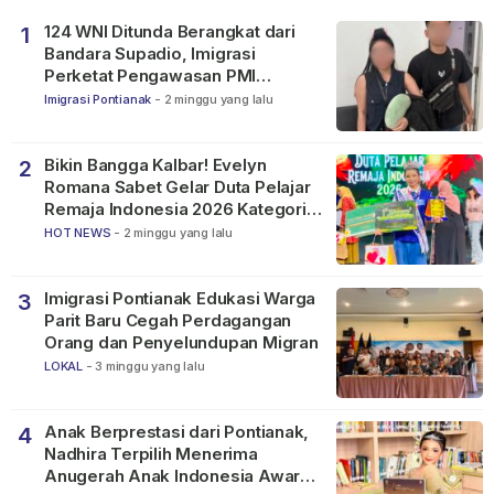
124 WNI Ditunda Berangkat dari
1
Bandara Supadio, Imigrasi
Perketat Pengawasan PMI
Nonprosedural
Imigrasi Pontianak
-
2 minggu yang lalu
Bikin Bangga Kalbar! Evelyn
2
Romana Sabet Gelar Duta Pelajar
Remaja Indonesia 2026 Kategori
SMP
HOT NEWS
-
2 minggu yang lalu
Imigrasi Pontianak Edukasi Warga
3
Parit Baru Cegah Perdagangan
Orang dan Penyelundupan Migran
LOKAL
-
3 minggu yang lalu
Anak Berprestasi dari Pontianak,
4
Nadhira Terpilih Menerima
Anugerah Anak Indonesia Awards