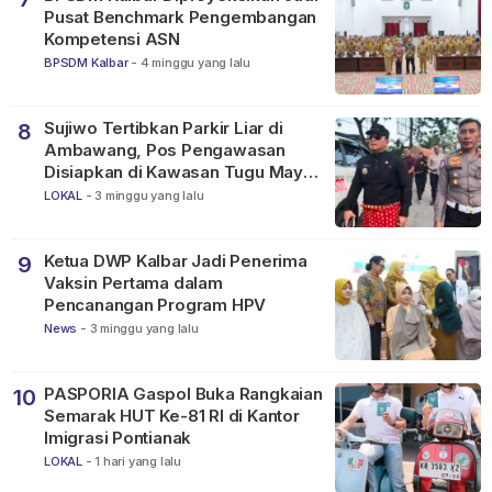
Pusat Benchmark Pengembangan
Kompetensi ASN
BPSDM Kalbar
-
4 minggu yang lalu
Sujiwo Tertibkan Parkir Liar di
8
Ambawang, Pos Pengawasan
Disiapkan di Kawasan Tugu Mayor
Alianyang
LOKAL
-
3 minggu yang lalu
Ketua DWP Kalbar Jadi Penerima
9
Vaksin Pertama dalam
Pencanangan Program HPV
News
-
3 minggu yang lalu
PASPORIA Gaspol Buka Rangkaian
10
Semarak HUT Ke-81 RI di Kantor
Imigrasi Pontianak
LOKAL
-
1 hari yang lalu