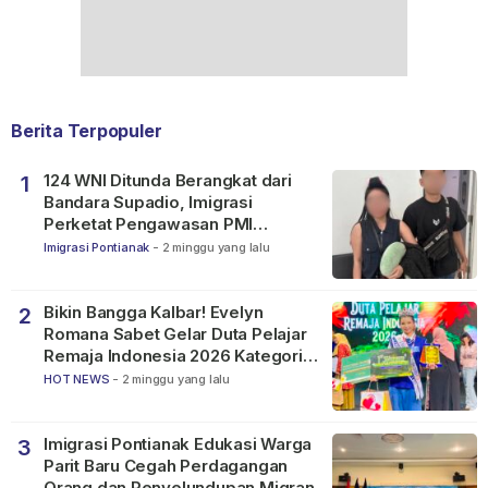
Berita Terpopuler
124 WNI Ditunda Berangkat dari
1
Bandara Supadio, Imigrasi
Perketat Pengawasan PMI
Nonprosedural
Imigrasi Pontianak
-
2 minggu yang lalu
Bikin Bangga Kalbar! Evelyn
2
Romana Sabet Gelar Duta Pelajar
Remaja Indonesia 2026 Kategori
SMP
HOT NEWS
-
2 minggu yang lalu
Imigrasi Pontianak Edukasi Warga
3
Parit Baru Cegah Perdagangan
Orang dan Penyelundupan Migran