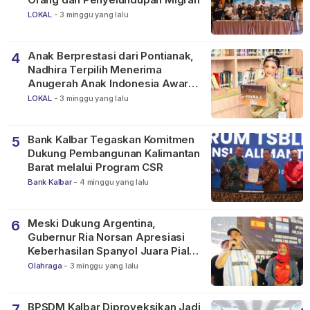
LOKAL
-
3 minggu yang lalu
Anak Berprestasi dari Pontianak,
4
Nadhira Terpilih Menerima
Anugerah Anak Indonesia Awards
2026
LOKAL
-
3 minggu yang lalu
Bank Kalbar Tegaskan Komitmen
5
Dukung Pembangunan Kalimantan
Barat melalui Program CSR
Bank Kalbar
-
4 minggu yang lalu
Meski Dukung Argentina,
6
Gubernur Ria Norsan Apresiasi
Keberhasilan Spanyol Juara Piala
Dunia FIFA 2026
Olahraga
-
3 minggu yang lalu
BPSDM Kalbar Diproyeksikan Jadi
7