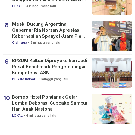
2026
LOKAL
-
3 minggu yang lalu
Meski Dukung Argentina,
8
Gubernur Ria Norsan Apresiasi
Keberhasilan Spanyol Juara Piala
Dunia FIFA 2026
Olahraga
-
2 minggu yang lalu
BPSDM Kalbar Diproyeksikan Jadi
9
Pusat Benchmark Pengembangan
Kompetensi ASN
BPSDM Kalbar
-
3 minggu yang lalu
Borneo Hotel Pontianak Gelar
10
Lomba Dekorasi Cupcake Sambut
Hari Anak Nasional
LOKAL
-
4 minggu yang lalu