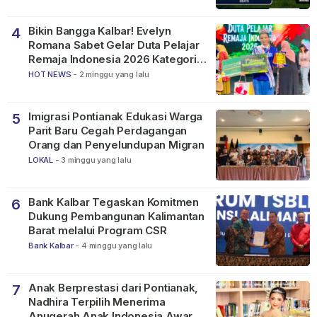
Bikin Bangga Kalbar! Evelyn
4
Romana Sabet Gelar Duta Pelajar
Remaja Indonesia 2026 Kategori
SMP
HOT NEWS
-
2 minggu yang lalu
Imigrasi Pontianak Edukasi Warga
5
Parit Baru Cegah Perdagangan
Orang dan Penyelundupan Migran
LOKAL
-
3 minggu yang lalu
Bank Kalbar Tegaskan Komitmen
6
Dukung Pembangunan Kalimantan
Barat melalui Program CSR
Bank Kalbar
-
4 minggu yang lalu
Anak Berprestasi dari Pontianak,
7
Nadhira Terpilih Menerima
Anugerah Anak Indonesia Awards