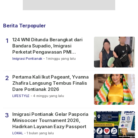
Berita Terpopuler
124 WNI Ditunda Berangkat dari
1
Bandara Supadio, Imigrasi
Perketat Pengawasan PMI
Nonprosedural
Imigrasi Pontianak
-
1 minggu yang lalu
Pertama Kali Ikut Pageant, Yvanna
2
Zhafira Langsung Tembus Finalis
Dare Pontianak 2026
LIFESTYLE
-
4 minggu yang lalu
Imigrasi Pontianak Gelar Pasporia
3
Minisoccer Tournament 2026,
Hadirkan Layanan Eazy Passport
LOKAL
-
1 bulan yang lalu