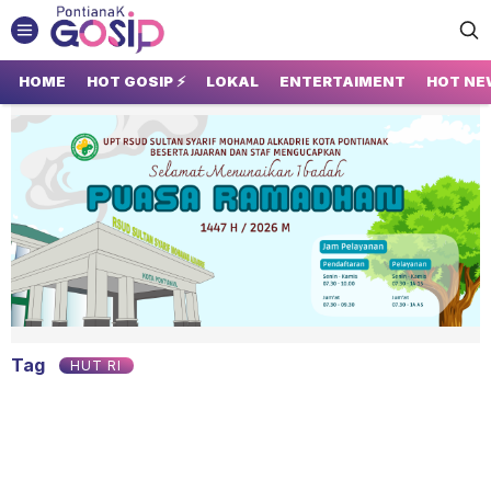
HOME
HOT GOSIP ⚡
LOKAL
ENTERTAIMENT
HOT NE
GOSIP PONTIANAK
Tempatnya Gosip Terupdate Pontianak
Tag
HUT RI