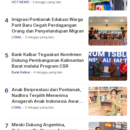
SMP
HOT NEWS
-
2 minggu yang lalu
Imigrasi Pontianak Edukasi Warga
4
Parit Baru Cegah Perdagangan
Orang dan Penyelundupan Migran
LOKAL
-
3 minggu yang lalu
Bank Kalbar Tegaskan Komitmen
5
Dukung Pembangunan Kalimantan
Barat melalui Program CSR
Bank Kalbar
-
4 minggu yang lalu
Anak Berprestasi dari Pontianak,
6
Nadhira Terpilih Menerima
Anugerah Anak Indonesia Awards
2026
LOKAL
-
3 minggu yang lalu
Meski Dukung Argentina,
7