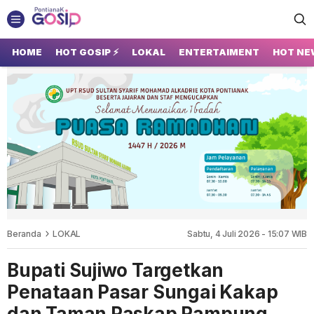
GOSIP PONTIANAK
Tempatnya Gosip Terupdate Pontianak
HOME
HOT GOSIP ⚡
LOKAL
ENTERTAIMENT
HOT NE
Beranda
LOKAL
Sabtu, 4 Juli 2026 - 15:07 WIB
Bupati Sujiwo Targetkan
Penataan Pasar Sungai Kakap
dan Taman Paskap Rampung