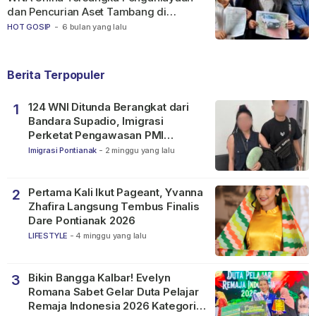
dan Pencurian Aset Tambang di
Ketapang
HOT GOSIP
-
6 bulan yang lalu
Berita Terpopuler
124 WNI Ditunda Berangkat dari
1
Bandara Supadio, Imigrasi
Perketat Pengawasan PMI
Nonprosedural
Imigrasi Pontianak
-
2 minggu yang lalu
Pertama Kali Ikut Pageant, Yvanna
2
Zhafira Langsung Tembus Finalis
Dare Pontianak 2026
LIFESTYLE
-
4 minggu yang lalu
Bikin Bangga Kalbar! Evelyn
3
Romana Sabet Gelar Duta Pelajar
Remaja Indonesia 2026 Kategori