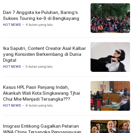
Dari 7 Anggota ke Puluhan, Baring’s
Sukses Touring ke-9 di Bengkayang
HOT NEWS
-
4 bulan yang lalu
Ika Saputri, Content Creator Asal Kalbar
yang Konsisten Berkembang di Dunia
Digital
HOT NEWS
-
5 bulan yang lalu
Kasus HPL Pasir Panjang Indah,
Akankah Wali Kota Singkawang Tjhai
Chui Mie Menjadi Tersangka???
HOT NEWS
-
6 bulan yang lalu
Imigrasi Entikong Gagalkan Pelarian
WNA China Tersangka Penganiayaan