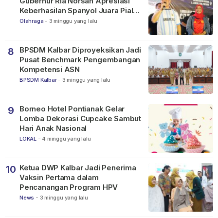
Gubernur Ria Norsan Apresiasi
Keberhasilan Spanyol Juara Piala
Dunia FIFA 2026
Olahraga
-
3 minggu yang lalu
BPSDM Kalbar Diproyeksikan Jadi
8
Pusat Benchmark Pengembangan
Kompetensi ASN
BPSDM Kalbar
-
3 minggu yang lalu
Borneo Hotel Pontianak Gelar
9
Lomba Dekorasi Cupcake Sambut
Hari Anak Nasional
LOKAL
-
4 minggu yang lalu
Ketua DWP Kalbar Jadi Penerima
10
Vaksin Pertama dalam
Pencanangan Program HPV
News
-
3 minggu yang lalu