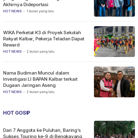
Akhirnya Dideportasi
HOT NEWS
-
1 bulan yang lalu
WIKA Perketat K3 di Proyek Sekolah
Rakyat Kalbar, Pekerja Teladan Dapat
Reward
HOT NEWS
-
2 bulan yang lalu
Nama Budiman Muncul dalam
Investigasi LI BAPAN Kalbar terkait
Dugaan Jaringan Aseng
HOT NEWS
-
2 bulan yang lalu
HOT GOSIP
Dari 7 Anggota ke Puluhan, Baring’s
Sukses Touring ke-9 di Bengkayang