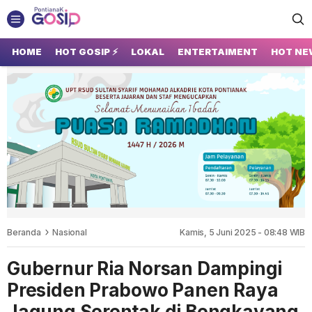
GOSIP PONTIANAK
Tempatnya Gosip Terupdate Pontianak
HOME
HOT GOSIP ⚡
LOKAL
ENTERTAIMENT
HOT NE
Beranda
Nasional
Kamis, 5 Juni 2025 - 08:48 WIB
Gubernur Ria Norsan Dampingi
Presiden Prabowo Panen Raya
Jagung Serentak di Bengkayang