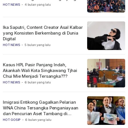
HOT NEWS
-
4 bulan yang lalu
Ika Saputri, Content Creator Asal Kalbar
yang Konsisten Berkembang di Dunia
Digital
HOT NEWS
-
5 bulan yang lalu
Kasus HPL Pasir Panjang Indah,
Akankah Wali Kota Singkawang Tjhai
Chui Mie Menjadi Tersangka???
HOT NEWS
-
6 bulan yang lalu
Imigrasi Entikong Gagalkan Pelarian
WNA China Tersangka Penganiayaan
dan Pencurian Aset Tambang di
Ketapang
HOT GOSIP
-
6 bulan yang lalu