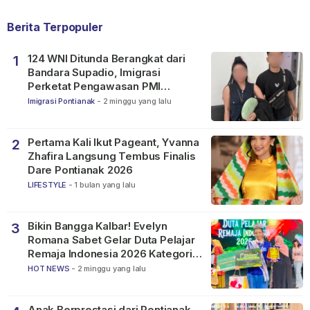
Berita Terpopuler
124 WNI Ditunda Berangkat dari
1
Bandara Supadio, Imigrasi
Perketat Pengawasan PMI
Nonprosedural
Imigrasi Pontianak
-
2 minggu yang lalu
Pertama Kali Ikut Pageant, Yvanna
2
Zhafira Langsung Tembus Finalis
Dare Pontianak 2026
LIFESTYLE
-
1 bulan yang lalu
Bikin Bangga Kalbar! Evelyn
3
Romana Sabet Gelar Duta Pelajar
Remaja Indonesia 2026 Kategori
SMP
HOT NEWS
-
2 minggu yang lalu
Anak Berprestasi dari Pontianak,