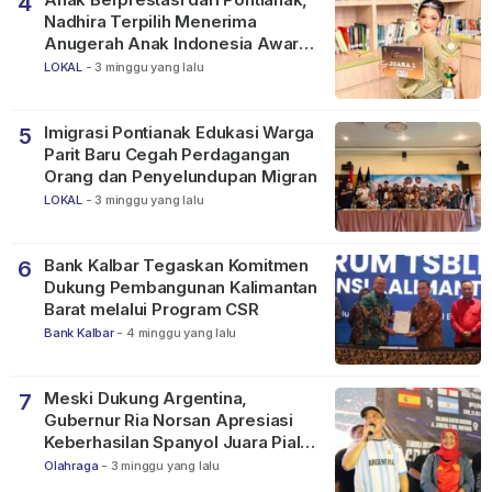
4
Nadhira Terpilih Menerima
Anugerah Anak Indonesia Awards
2026
LOKAL
-
3 minggu yang lalu
Imigrasi Pontianak Edukasi Warga
5
Parit Baru Cegah Perdagangan
Orang dan Penyelundupan Migran
LOKAL
-
3 minggu yang lalu
Bank Kalbar Tegaskan Komitmen
6
Dukung Pembangunan Kalimantan
Barat melalui Program CSR
Bank Kalbar
-
4 minggu yang lalu
Meski Dukung Argentina,
7
Gubernur Ria Norsan Apresiasi
Keberhasilan Spanyol Juara Piala
Dunia FIFA 2026
Olahraga
-
3 minggu yang lalu