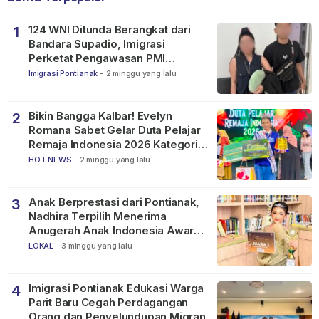
124 WNI Ditunda Berangkat dari
1
Bandara Supadio, Imigrasi
Perketat Pengawasan PMI
Nonprosedural
Imigrasi Pontianak
-
2 minggu yang lalu
Bikin Bangga Kalbar! Evelyn
2
Romana Sabet Gelar Duta Pelajar
Remaja Indonesia 2026 Kategori
SMP
HOT NEWS
-
2 minggu yang lalu
Anak Berprestasi dari Pontianak,
3
Nadhira Terpilih Menerima
Anugerah Anak Indonesia Awards
2026
LOKAL
-
3 minggu yang lalu
Imigrasi Pontianak Edukasi Warga
4
Parit Baru Cegah Perdagangan
Orang dan Penyelundupan Migran