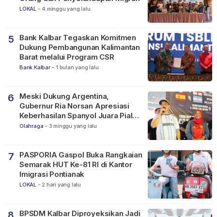
LOKAL
-
4 minggu yang lalu
Bank Kalbar Tegaskan Komitmen
5
Dukung Pembangunan Kalimantan
Barat melalui Program CSR
Bank Kalbar
-
1 bulan yang lalu
Meski Dukung Argentina,
6
Gubernur Ria Norsan Apresiasi
Keberhasilan Spanyol Juara Piala
Dunia FIFA 2026
Olahraga
-
3 minggu yang lalu
PASPORIA Gaspol Buka Rangkaian
7
Semarak HUT Ke-81 RI di Kantor
Imigrasi Pontianak
LOKAL
-
2 hari yang lalu
BPSDM Kalbar Diproyeksikan Jadi
8