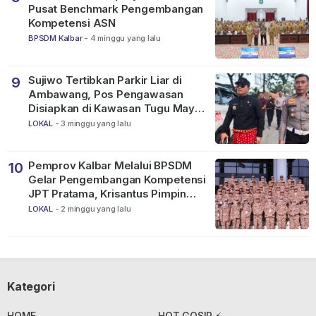
Pusat Benchmark Pengembangan
Kompetensi ASN
BPSDM Kalbar
-
4 minggu yang lalu
Sujiwo Tertibkan Parkir Liar di
9
Ambawang, Pos Pengawasan
Disiapkan di Kawasan Tugu Mayor
Alianyang
LOKAL
-
3 minggu yang lalu
Pemprov Kalbar Melalui BPSDM
10
Gelar Pengembangan Kompetensi
JPT Pratama, Krisantus Pimpin
Apel Peserta
LOKAL
-
2 minggu yang lalu
Kategori
HOME
HOT GOSIP ⚡