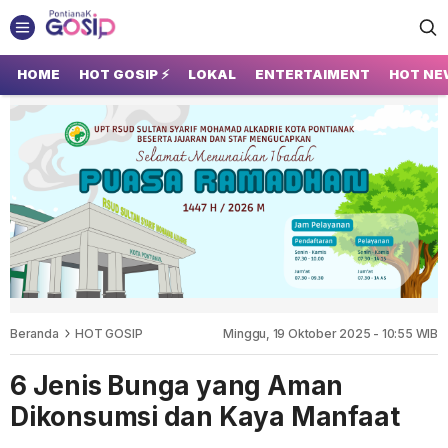
GOSIP PONTIANAK
Tempatnya Gosip Terupdate Pontianak
HOME
HOT GOSIP ⚡
LOKAL
ENTERTAIMENT
HOT NE
Beranda
HOT GOSIP
Minggu, 19 Oktober 2025 - 10:55 WIB
6 Jenis Bunga yang Aman
Dikonsumsi dan Kaya Manfaat