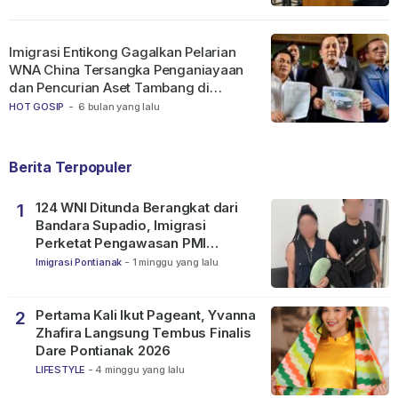
Imigrasi Entikong Gagalkan Pelarian
WNA China Tersangka Penganiayaan
dan Pencurian Aset Tambang di
Ketapang
HOT GOSIP
-
6 bulan yang lalu
Berita Terpopuler
124 WNI Ditunda Berangkat dari
1
Bandara Supadio, Imigrasi
Perketat Pengawasan PMI
Nonprosedural
Imigrasi Pontianak
-
1 minggu yang lalu
Pertama Kali Ikut Pageant, Yvanna
2
Zhafira Langsung Tembus Finalis
Dare Pontianak 2026
LIFESTYLE
-
4 minggu yang lalu