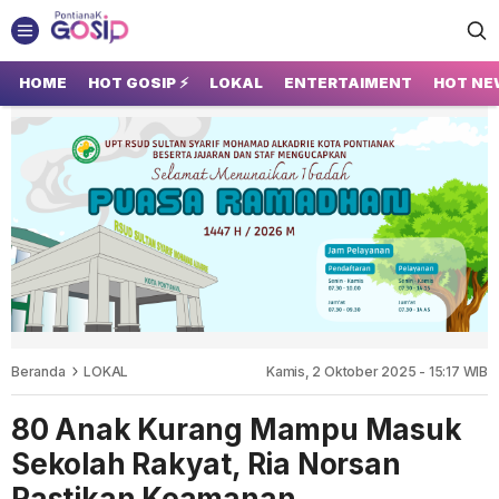
GOSIP PONTIANAK
Tempatnya Gosip Terupdate Pontianak
HOME
HOT GOSIP ⚡
LOKAL
ENTERTAIMENT
HOT NE
Beranda
LOKAL
Kamis, 2 Oktober 2025 - 15:17 WIB
80 Anak Kurang Mampu Masuk
Sekolah Rakyat, Ria Norsan
Pastikan Keamanan