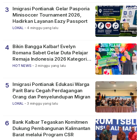
Imigrasi Pontianak Gelar Pasporia
3
Minisoccer Tournament 2026,
Hadirkan Layanan Eazy Passport
LOKAL
-
4 minggu yang lalu
Bikin Bangga Kalbar! Evelyn
4
Romana Sabet Gelar Duta Pelajar
Remaja Indonesia 2026 Kategori
SMP
HOT NEWS
-
2 minggu yang lalu
Imigrasi Pontianak Edukasi Warga
5
Parit Baru Cegah Perdagangan
Orang dan Penyelundupan Migran
LOKAL
-
3 minggu yang lalu
Bank Kalbar Tegaskan Komitmen
6
Dukung Pembangunan Kalimantan
Barat melalui Program CSR