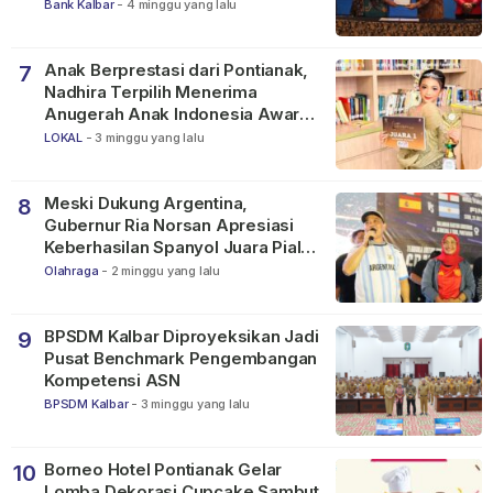
Bank Kalbar
-
4 minggu yang lalu
Anak Berprestasi dari Pontianak,
7
Nadhira Terpilih Menerima
Anugerah Anak Indonesia Awards
2026
LOKAL
-
3 minggu yang lalu
Meski Dukung Argentina,
8
Gubernur Ria Norsan Apresiasi
Keberhasilan Spanyol Juara Piala
Dunia FIFA 2026
Olahraga
-
2 minggu yang lalu
BPSDM Kalbar Diproyeksikan Jadi
9
Pusat Benchmark Pengembangan
Kompetensi ASN
BPSDM Kalbar
-
3 minggu yang lalu
Borneo Hotel Pontianak Gelar
10
Lomba Dekorasi Cupcake Sambut