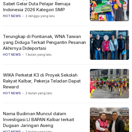
Sabet Gelar Duta Pelajar Remaja
Indonesia 2026 Kategori SMP
HOT NEWS
-
2 minggu yang lalu
Terungkap di Pontianak, WNA Taiwan
yang Diduga Terkait Pengantin Pesanan
Akhirnya Dideportasi
HOT NEWS
-
1 bulan yang lalu
WIKA Perketat K3 di Proyek Sekolah
Rakyat Kalbar, Pekerja Teladan Dapat
Reward
HOT NEWS
-
2 bulan yang lalu
Nama Budiman Muncul dalam
Investigasi LI BAPAN Kalbar terkait
Dugaan Jaringan Aseng
HOT NEWS
-
2 bulan yang lalu