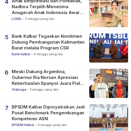
Anak Berprestasi dari Pontianak,
4
Nadhira Terpilih Menerima
Anugerah Anak Indonesia Awards
2026
LOKAL
-
3 minggu yang lalu
Bank Kalbar Tegaskan Komitmen
5
Dukung Pembangunan Kalimantan
Barat melalui Program CSR
Bank Kalbar
-
4 minggu yang lalu
Meski Dukung Argentina,
6
Gubernur Ria Norsan Apresiasi
Keberhasilan Spanyol Juara Piala
Dunia FIFA 2026
Olahraga
-
3 minggu yang lalu
BPSDM Kalbar Diproyeksikan Jadi
7
Pusat Benchmark Pengembangan
Kompetensi ASN
BPSDM Kalbar
-
4 minggu yang lalu