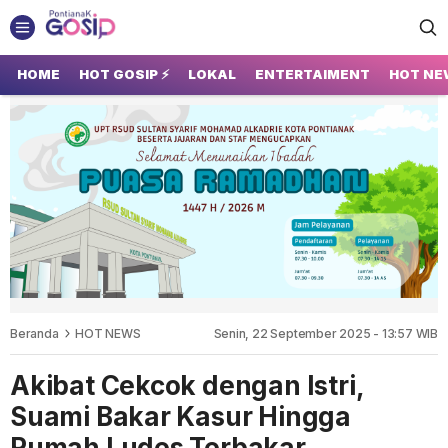
GOSIP PONTIANAK
Tempatnya Gosip Terupdate Pontianak
HOME
HOT GOSIP ⚡
LOKAL
ENTERTAIMENT
HOT NE
Beranda
HOT NEWS
Senin, 22 September 2025 - 13:57 WIB
Akibat Cekcok dengan Istri,
Suami Bakar Kasur Hingga
Rumah Ludes Terbakar