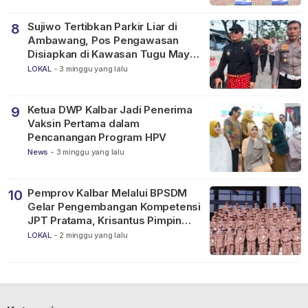
Sujiwo Tertibkan Parkir Liar di
8
Ambawang, Pos Pengawasan
Disiapkan di Kawasan Tugu Mayor
Alianyang
LOKAL
-
3 minggu yang lalu
Ketua DWP Kalbar Jadi Penerima
9
Vaksin Pertama dalam
Pencanangan Program HPV
News
-
3 minggu yang lalu
Pemprov Kalbar Melalui BPSDM
10
Gelar Pengembangan Kompetensi
JPT Pratama, Krisantus Pimpin
Apel Peserta
LOKAL
-
2 minggu yang lalu