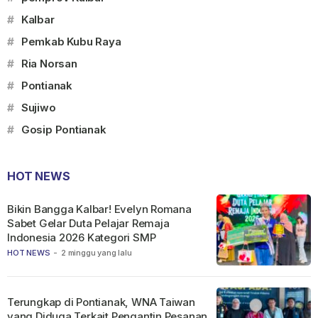
#
Kalbar
#
Pemkab Kubu Raya
#
Ria Norsan
#
Pontianak
#
Sujiwo
#
Gosip Pontianak
HOT NEWS
Bikin Bangga Kalbar! Evelyn Romana
Sabet Gelar Duta Pelajar Remaja
Indonesia 2026 Kategori SMP
HOT NEWS
-
2 minggu yang lalu
Terungkap di Pontianak, WNA Taiwan
yang Diduga Terkait Pengantin Pesanan