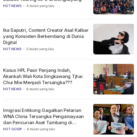
HOT NEWS
-
4 bulan yang lalu
Ika Saputri, Content Creator Asal Kalbar
yang Konsisten Berkembang di Dunia
Digital
HOT NEWS
-
5 bulan yang lalu
Kasus HPL Pasir Panjang Indah,
Akankah Wali Kota Singkawang Tjhai
Chui Mie Menjadi Tersangka???
HOT NEWS
-
6 bulan yang lalu
Imigrasi Entikong Gagalkan Pelarian
WNA China Tersangka Penganiayaan
dan Pencurian Aset Tambang di
Ketapang
HOT GOSIP
-
6 bulan yang lalu