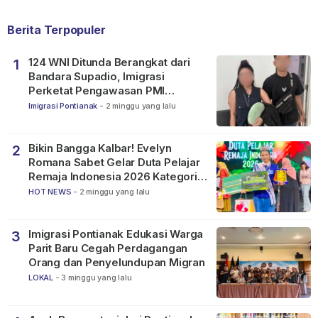
Berita Terpopuler
124 WNI Ditunda Berangkat dari
1
Bandara Supadio, Imigrasi
Perketat Pengawasan PMI
Nonprosedural
Imigrasi Pontianak
-
2 minggu yang lalu
Bikin Bangga Kalbar! Evelyn
2
Romana Sabet Gelar Duta Pelajar
Remaja Indonesia 2026 Kategori
SMP
HOT NEWS
-
2 minggu yang lalu
Imigrasi Pontianak Edukasi Warga
3
Parit Baru Cegah Perdagangan
Orang dan Penyelundupan Migran
LOKAL
-
3 minggu yang lalu