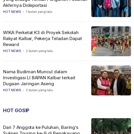
Akhirnya Dideportasi
HOT NEWS
-
1 bulan yang lalu
WIKA Perketat K3 di Proyek Sekolah
Rakyat Kalbar, Pekerja Teladan Dapat
Reward
HOT NEWS
-
2 bulan yang lalu
Nama Budiman Muncul dalam
Investigasi LI BAPAN Kalbar terkait
Dugaan Jaringan Aseng
HOT NEWS
-
2 bulan yang lalu
HOT GOSIP
Dari 7 Anggota ke Puluhan, Baring’s
Sukses Touring ke-9 di Bengkayang