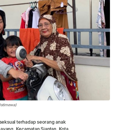
 Istimewa)
eksual terhadap seorang anak
u Layang, Kecamatan Siantan, Kota