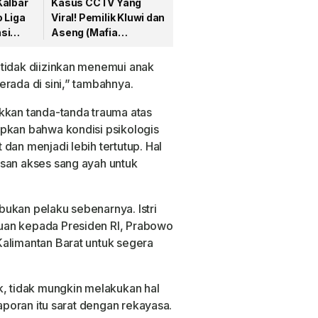
Kalbar
Kasus CCTV Yang
 Liga
Viral! Pemilik Kluwi dan
si
Aseng (Mafia
Tambang) Dilaporkan
ke Polda Kalbar
 tidak diizinkan menemui anak
rada di sini,” tambahnya.
kkan tanda-tanda trauma atas
pkan bahwa kondisi psikologis
dan menjadi lebih tertutup. Hal
asan akses sang ayah untuk
.
ukan pelaku sebenarnya. Istri
uan kepada Presiden RI, Prabowo
alimantan Barat untuk segera
k, tidak mungkin melakukan hal
laporan itu sarat dengan rekayasa.