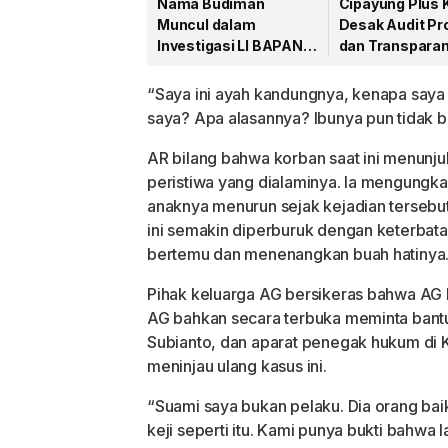
Nama Budiman
Cipayung Plus 
Muncul dalam
Desak Audit Pro
Investigasi LI BAPAN
dan Transparan
Kalbar terkait Dugaan
Anggaran
Jaringan Aseng
“Saya ini ayah kandungnya, kenapa saya
saya? Apa alasannya? Ibunya pun tidak be
AR bilang bahwa korban saat ini menunju
peristiwa yang dialaminya. Ia mengungka
anaknya menurun sejak kejadian tersebut 
ini semakin diperburuk dengan keterbat
bertemu dan menenangkan buah hatinya
Pihak keluarga AG bersikeras bahwa AG b
AG bahkan secara terbuka meminta bant
Subianto, dan aparat penegak hukum di K
meninjau ulang kasus ini.
“Suami saya bukan pelaku. Dia orang bai
keji seperti itu. Kami punya bukti bahwa 