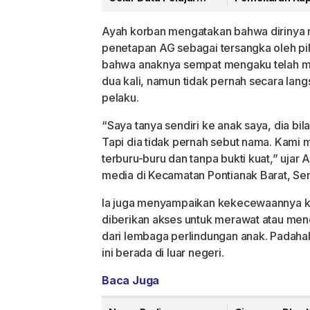
Remaja Indonesia
Raya di Hadapa
2026 Kategori SMP
Komisi II DPR RI
Ayah korban mengatakan bahwa dirinya 
penetapan AG sebagai tersangka oleh pih
bahwa anaknya sempat mengaku telah 
dua kali, namun tidak pernah secara la
pelaku.
“Saya tanya sendiri ke anak saya, dia bi
Tapi dia tidak pernah sebut nama. Kami m
terburu-buru dan tanpa bukti kuat,” ujar
media di Kecamatan Pontianak Barat, Sen
Ia juga menyampaikan kekecewaannya kare
diberikan akses untuk merawat atau me
dari lembaga perlindungan anak. Padahal
ini berada di luar negeri.
Baca Juga