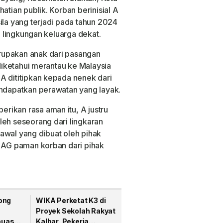
atian publik. Korban berinisial A
ila yang terjadi pada tahun 2024
ri lingkungan keluarga dekat.
rupakan anak dari pasangan
 diketahui merantau ke Malaysia
A dititipkan kepada nenek dari
endapatkan perawatan yang layak.
rikan rasa aman itu, A justru
leh seseorang dari lingkaran
awal yang dibuat oleh pihak
h AG paman korban dari pihak
ong
WIKA Perketat K3 di
Proyek Sekolah Rakyat
puas
Kalbar, Pekerja