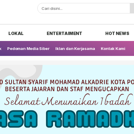
ak
LOKAL
ENTERTAIMENT
HOT NEWS
k
Pedoman Media Siber
Iklan dan Kerjasama
Kontak Kami