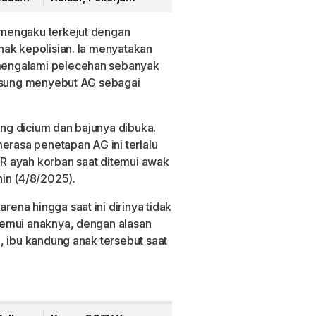
n
Teladan Dapat Reward
mengaku terkejut dengan
ak kepolisian. Ia menyatakan
mengalami pelecehan sebanyak
ngsung menyebut AG sebagai
lang dicium dan bajunya dibuka.
erasa penetapan AG ini terlalu
 AR ayah korban saat ditemui awak
in (4/8/2025).
na hingga saat ini dirinya tidak
nemui anaknya, dengan alasan
, ibu kandung anak tersebut saat