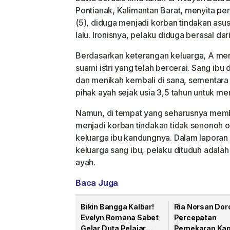
Pontianak, Kalimantan Barat, menyita perh
(5), diduga menjadi korban tindakan asus
lalu. Ironisnya, pelaku diduga berasal da
Berdasarkan keterangan keluarga, A me
suami istri yang telah bercerai. Sang ibu
dan menikah kembali di sana, sementara 
pihak ayah sejak usia 3,5 tahun untuk m
Namun, di tempat yang seharusnya membe
menjadi korban tindakan tidak senonoh o
keluarga ibu kandungnya. Dalam laporan 
keluarga sang ibu, pelaku dituduh adala
ayah.
Baca Juga
Bikin Bangga Kalbar!
Ria Norsan Dor
Evelyn Romana Sabet
Percepatan
Gelar Duta Pelajar
Pemekaran Ka