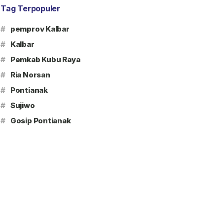
Tag Terpopuler
#
pemprov Kalbar
#
Kalbar
#
Pemkab Kubu Raya
#
Ria Norsan
#
Pontianak
#
Sujiwo
#
Gosip Pontianak