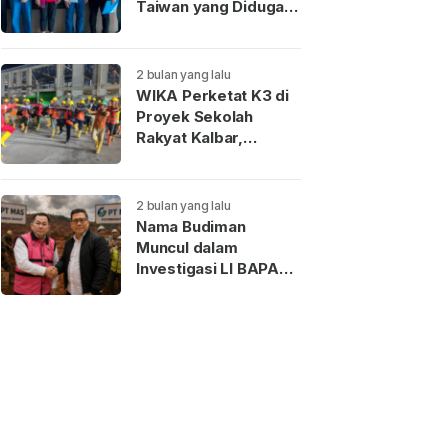
Taiwan yang Diduga
Terkait Pengantin
Pesanan Akhirnya
Dideportasi
2 bulan yang lalu
WIKA Perketat K3 di
Proyek Sekolah
Rakyat Kalbar,
Pekerja Teladan
Dapat Reward
2 bulan yang lalu
Nama Budiman
Muncul dalam
Investigasi LI BAPAN
Kalbar terkait Dugaan
Jaringan Aseng