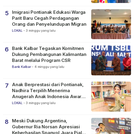
Imigrasi Pontianak Edukasi Warga
5
Parit Baru Cegah Perdagangan
Orang dan Penyelundupan Migran
LOKAL
-
3 minggu yang lalu
Bank Kalbar Tegaskan Komitmen
6
Dukung Pembangunan Kalimantan
Barat melalui Program CSR
Bank Kalbar
-
4 minggu yang lalu
Anak Berprestasi dari Pontianak,
7
Nadhira Terpilih Menerima
Anugerah Anak Indonesia Awards
2026
LOKAL
-
3 minggu yang lalu
Meski Dukung Argentina,
8
Gubernur Ria Norsan Apresiasi
Keberhasilan Spanyol Juara Piala