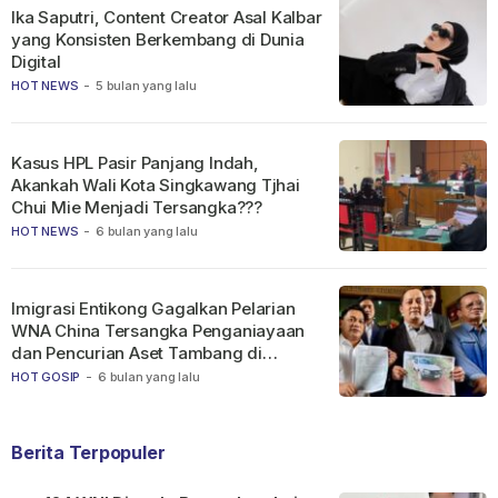
Ika Saputri, Content Creator Asal Kalbar
yang Konsisten Berkembang di Dunia
Digital
HOT NEWS
-
5 bulan yang lalu
Kasus HPL Pasir Panjang Indah,
Akankah Wali Kota Singkawang Tjhai
Chui Mie Menjadi Tersangka???
HOT NEWS
-
6 bulan yang lalu
Imigrasi Entikong Gagalkan Pelarian
WNA China Tersangka Penganiayaan
dan Pencurian Aset Tambang di
Ketapang
HOT GOSIP
-
6 bulan yang lalu
Berita Terpopuler