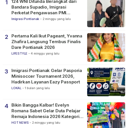
124 WNI Ditunda Berangkat dari
1
Bandara Supadio, Imigrasi
Perketat Pengawasan PMI
Nonprosedural
Imigrasi Pontianak
-
2 minggu yang lalu
Pertama Kali Ikut Pageant, Yvanna
2
Zhafira Langsung Tembus Finalis
Dare Pontianak 2026
LIFESTYLE
-
4 minggu yang lalu
Imigrasi Pontianak Gelar Pasporia
3
Minisoccer Tournament 2026,
Hadirkan Layanan Eazy Passport
LOKAL
-
1 bulan yang lalu
Bikin Bangga Kalbar! Evelyn
4
Romana Sabet Gelar Duta Pelajar
Remaja Indonesia 2026 Kategori
SMP
HOT NEWS
-
2 minggu yang lalu