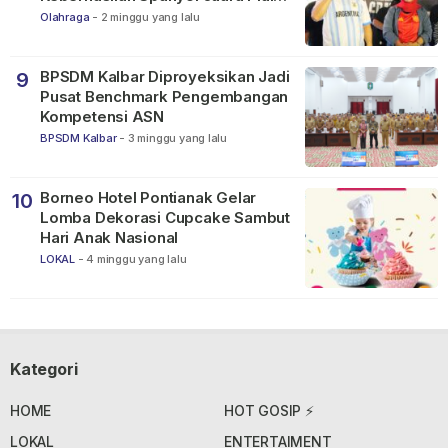
Dunia FIFA 2026
Olahraga
-
2 minggu yang lalu
BPSDM Kalbar Diproyeksikan Jadi
9
Pusat Benchmark Pengembangan
Kompetensi ASN
BPSDM Kalbar
-
3 minggu yang lalu
Borneo Hotel Pontianak Gelar
10
Lomba Dekorasi Cupcake Sambut
Hari Anak Nasional
LOKAL
-
4 minggu yang lalu
Kategori
HOME
HOT GOSIP ⚡
LOKAL
ENTERTAIMENT