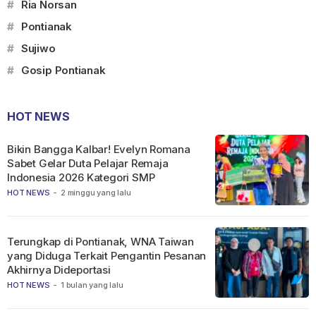
#
Ria Norsan
#
Pontianak
#
Sujiwo
#
Gosip Pontianak
HOT NEWS
Bikin Bangga Kalbar! Evelyn Romana
Sabet Gelar Duta Pelajar Remaja
Indonesia 2026 Kategori SMP
HOT NEWS
-
2 minggu yang lalu
Terungkap di Pontianak, WNA Taiwan
yang Diduga Terkait Pengantin Pesanan
Akhirnya Dideportasi
HOT NEWS
-
1 bulan yang lalu