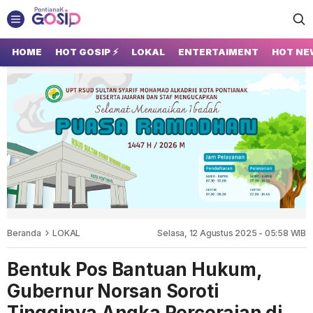
GOSIP PONTIANAK
Tempatnya Gosip Terupdate Pontianak
HOME
HOT GOSIP ⚡
LOKAL
ENTERTAIMENT
HOT NE
Beranda
LOKAL
Selasa, 12 Agustus 2025 - 05:58 WIB
Bentuk Pos Bantuan Hukum,
Gubernur Norsan Soroti
Tingginya Angka Perceraian di