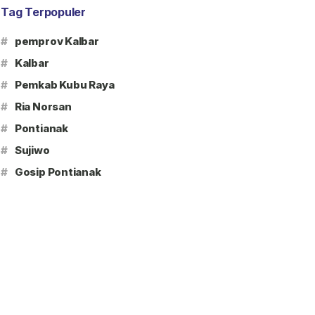
Tag Terpopuler
#
pemprov Kalbar
#
Kalbar
#
Pemkab Kubu Raya
#
Ria Norsan
#
Pontianak
#
Sujiwo
#
Gosip Pontianak