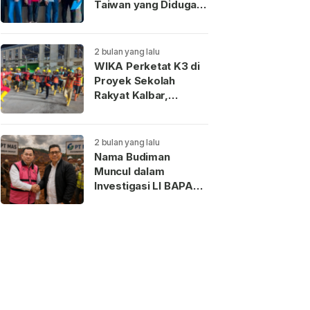
Taiwan yang Diduga
Terkait Pengantin
Pesanan Akhirnya
Dideportasi
2 bulan yang lalu
WIKA Perketat K3 di
Proyek Sekolah
Rakyat Kalbar,
Pekerja Teladan
Dapat Reward
2 bulan yang lalu
Nama Budiman
Muncul dalam
Investigasi LI BAPAN
Kalbar terkait Dugaan
Jaringan Aseng