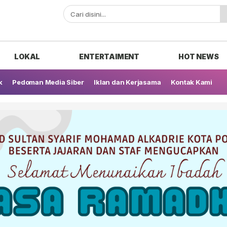
ak
LOKAL
ENTERTAIMENT
HOT NEWS
k
Pedoman Media Siber
Iklan dan Kerjasama
Kontak Kami