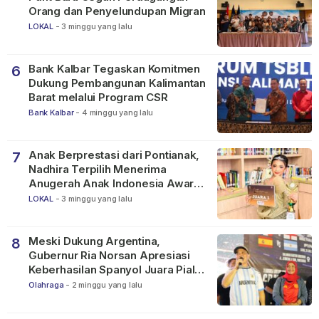
Orang dan Penyelundupan Migran
LOKAL
-
3 minggu yang lalu
Bank Kalbar Tegaskan Komitmen
6
Dukung Pembangunan Kalimantan
Barat melalui Program CSR
Bank Kalbar
-
4 minggu yang lalu
Anak Berprestasi dari Pontianak,
7
Nadhira Terpilih Menerima
Anugerah Anak Indonesia Awards
2026
LOKAL
-
3 minggu yang lalu
Meski Dukung Argentina,
8
Gubernur Ria Norsan Apresiasi
Keberhasilan Spanyol Juara Piala
Dunia FIFA 2026
Olahraga
-
2 minggu yang lalu