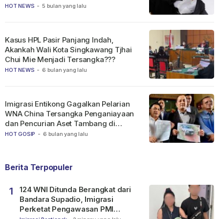
HOT NEWS
-
5 bulan yang lalu
Kasus HPL Pasir Panjang Indah,
Akankah Wali Kota Singkawang Tjhai
Chui Mie Menjadi Tersangka???
HOT NEWS
-
6 bulan yang lalu
Imigrasi Entikong Gagalkan Pelarian
WNA China Tersangka Penganiayaan
dan Pencurian Aset Tambang di
Ketapang
HOT GOSIP
-
6 bulan yang lalu
Berita Terpopuler
124 WNI Ditunda Berangkat dari
1
Bandara Supadio, Imigrasi
Perketat Pengawasan PMI
Nonprosedural