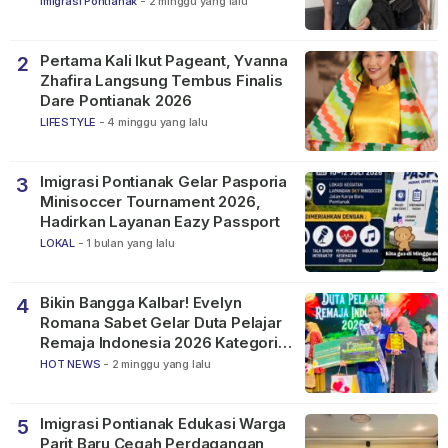
Imigrasi Pontianak
-
2 minggu yang lalu
Pertama Kali Ikut Pageant, Yvanna
2
Zhafira Langsung Tembus Finalis
Dare Pontianak 2026
LIFESTYLE
-
4 minggu yang lalu
Imigrasi Pontianak Gelar Pasporia
3
Minisoccer Tournament 2026,
Hadirkan Layanan Eazy Passport
LOKAL
-
1 bulan yang lalu
Bikin Bangga Kalbar! Evelyn
4
Romana Sabet Gelar Duta Pelajar
Remaja Indonesia 2026 Kategori
SMP
HOT NEWS
-
2 minggu yang lalu
Imigrasi Pontianak Edukasi Warga
5
Parit Baru Cegah Perdagangan