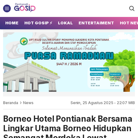
GOSIP PONTIANAK
Tempatnya Gosip Terupdate Pontianak
HOME
HOT GOSIP ⚡
LOKAL
ENTERTAIMENT
HOT NE
Beranda
News
Senin, 25 Agustus 2025 - 22:07 WIB
Borneo Hotel Pontianak Bersama
Lingkar Utama Borneo Hidupkan
Semangat Merdeka Lewat