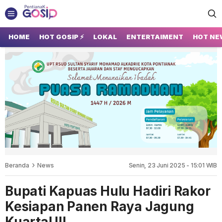
GOSIP PONTIANAK
Tempatnya Gosip Terupdate Pontianak
HOME
HOT GOSIP ⚡
LOKAL
ENTERTAIMENT
HOT NE
Beranda
News
Senin, 23 Juni 2025 - 15:01 WIB
Bupati Kapuas Hulu Hadiri Rakor
Kesiapan Panen Raya Jagung
Kuartal III