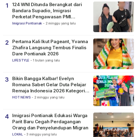
124 WNI Ditunda Berangkat dari
1
Bandara Supadio, Imigrasi
Perketat Pengawasan PMI
Nonprosedural
Imigrasi Pontianak
-
2 minggu yang lalu
Pertama Kali Ikut Pageant, Yvanna
2
Zhafira Langsung Tembus Finalis
Dare Pontianak 2026
LIFESTYLE
-
1 bulan yang lalu
Bikin Bangga Kalbar! Evelyn
3
Romana Sabet Gelar Duta Pelajar
Remaja Indonesia 2026 Kategori
SMP
HOT NEWS
-
2 minggu yang lalu
Imigrasi Pontianak Edukasi Warga
4
Parit Baru Cegah Perdagangan
Orang dan Penyelundupan Migran
LOKAL
-
3 minggu yang lalu