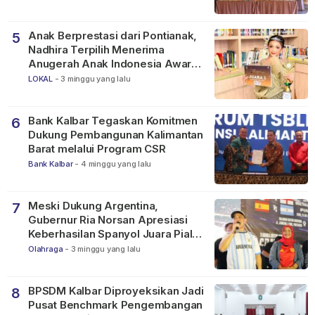
Anak Berprestasi dari Pontianak,
5
Nadhira Terpilih Menerima
Anugerah Anak Indonesia Awards
2026
LOKAL
-
3 minggu yang lalu
Bank Kalbar Tegaskan Komitmen
6
Dukung Pembangunan Kalimantan
Barat melalui Program CSR
Bank Kalbar
-
4 minggu yang lalu
Meski Dukung Argentina,
7
Gubernur Ria Norsan Apresiasi
Keberhasilan Spanyol Juara Piala
Dunia FIFA 2026
Olahraga
-
3 minggu yang lalu
BPSDM Kalbar Diproyeksikan Jadi
8
Pusat Benchmark Pengembangan