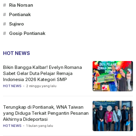
#
Ria Norsan
#
Pontianak
#
Sujiwo
#
Gosip Pontianak
HOT NEWS
Bikin Bangga Kalbar! Evelyn Romana
Sabet Gelar Duta Pelajar Remaja
Indonesia 2026 Kategori SMP
HOT NEWS
-
2 minggu yang lalu
Terungkap di Pontianak, WNA Taiwan
yang Diduga Terkait Pengantin Pesanan
Akhirnya Dideportasi
HOT NEWS
-
1 bulan yang lalu