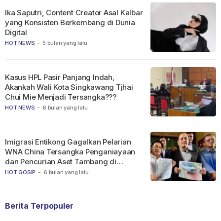
Ika Saputri, Content Creator Asal Kalbar
yang Konsisten Berkembang di Dunia
Digital
HOT NEWS
-
5 bulan yang lalu
Kasus HPL Pasir Panjang Indah,
Akankah Wali Kota Singkawang Tjhai
Chui Mie Menjadi Tersangka???
HOT NEWS
-
6 bulan yang lalu
Imigrasi Entikong Gagalkan Pelarian
WNA China Tersangka Penganiayaan
dan Pencurian Aset Tambang di
Ketapang
HOT GOSIP
-
6 bulan yang lalu
Berita Terpopuler