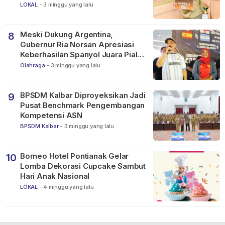
2026
LOKAL
-
3 minggu yang lalu
Meski Dukung Argentina,
8
Gubernur Ria Norsan Apresiasi
Keberhasilan Spanyol Juara Piala
Dunia FIFA 2026
Olahraga
-
3 minggu yang lalu
BPSDM Kalbar Diproyeksikan Jadi
9
Pusat Benchmark Pengembangan
Kompetensi ASN
BPSDM Kalbar
-
3 minggu yang lalu
Borneo Hotel Pontianak Gelar
10
Lomba Dekorasi Cupcake Sambut
Hari Anak Nasional
LOKAL
-
4 minggu yang lalu