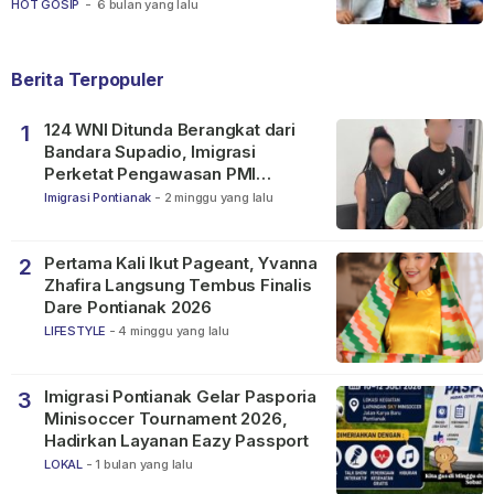
Ketapang
HOT GOSIP
-
6 bulan yang lalu
Berita Terpopuler
124 WNI Ditunda Berangkat dari
1
Bandara Supadio, Imigrasi
Perketat Pengawasan PMI
Nonprosedural
Imigrasi Pontianak
-
2 minggu yang lalu
Pertama Kali Ikut Pageant, Yvanna
2
Zhafira Langsung Tembus Finalis
Dare Pontianak 2026
LIFESTYLE
-
4 minggu yang lalu
Imigrasi Pontianak Gelar Pasporia
3
Minisoccer Tournament 2026,
Hadirkan Layanan Eazy Passport
LOKAL
-
1 bulan yang lalu