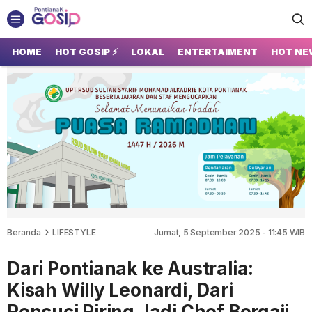
GOSIP PONTIANAK
Tempatnya Gosip Terupdate Pontianak
HOME
HOT GOSIP ⚡
LOKAL
ENTERTAIMENT
HOT NE
Beranda
LIFESTYLE
Jumat, 5 September 2025 - 11:45 WIB
Dari Pontianak ke Australia:
Kisah Willy Leonardi, Dari
Pencuci Piring Jadi Chef Bergaji