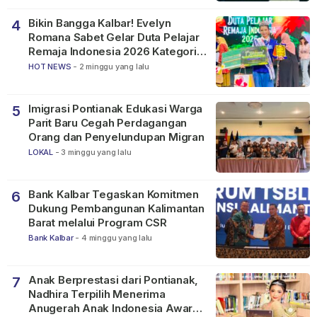
Bikin Bangga Kalbar! Evelyn
4
Romana Sabet Gelar Duta Pelajar
Remaja Indonesia 2026 Kategori
SMP
HOT NEWS
-
2 minggu yang lalu
Imigrasi Pontianak Edukasi Warga
5
Parit Baru Cegah Perdagangan
Orang dan Penyelundupan Migran
LOKAL
-
3 minggu yang lalu
Bank Kalbar Tegaskan Komitmen
6
Dukung Pembangunan Kalimantan
Barat melalui Program CSR
Bank Kalbar
-
4 minggu yang lalu
Anak Berprestasi dari Pontianak,
7
Nadhira Terpilih Menerima
Anugerah Anak Indonesia Awards