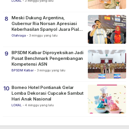
2026
LOKAL
-
3 minggu yang lalu
Meski Dukung Argentina,
8
Gubernur Ria Norsan Apresiasi
Keberhasilan Spanyol Juara Piala
Dunia FIFA 2026
Olahraga
-
3 minggu yang lalu
BPSDM Kalbar Diproyeksikan Jadi
9
Pusat Benchmark Pengembangan
Kompetensi ASN
BPSDM Kalbar
-
3 minggu yang lalu
Borneo Hotel Pontianak Gelar
10
Lomba Dekorasi Cupcake Sambut
Hari Anak Nasional
LOKAL
-
4 minggu yang lalu