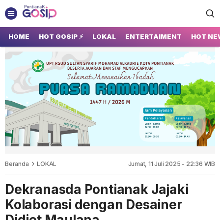
GOSIP PONTIANAK
Tempatnya Gosip Terupdate Pontianak
HOME
HOT GOSIP ⚡
LOKAL
ENTERTAIMENT
HOT NE
Beranda
LOKAL
Jumat, 11 Juli 2025 - 22:36 WIB
Dekranasda Pontianak Jajaki
Kolaborasi dengan Desainer
Didiet Maulana