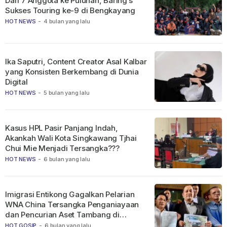
Dari 7 Anggota ke Puluhan, Baring’s
Sukses Touring ke-9 di Bengkayang
HOT NEWS
-
4 bulan yang lalu
Ika Saputri, Content Creator Asal Kalbar
yang Konsisten Berkembang di Dunia
Digital
HOT NEWS
-
5 bulan yang lalu
Kasus HPL Pasir Panjang Indah,
Akankah Wali Kota Singkawang Tjhai
Chui Mie Menjadi Tersangka???
HOT NEWS
-
6 bulan yang lalu
Imigrasi Entikong Gagalkan Pelarian
WNA China Tersangka Penganiayaan
dan Pencurian Aset Tambang di
Ketapang
HOT GOSIP
-
6 bulan yang lalu