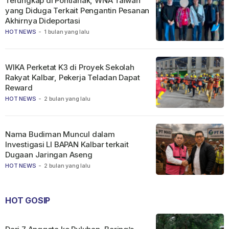
Terungkap di Pontianak, WNA Taiwan
yang Diduga Terkait Pengantin Pesanan
Akhirnya Dideportasi
HOT NEWS
-
1 bulan yang lalu
WIKA Perketat K3 di Proyek Sekolah
Rakyat Kalbar, Pekerja Teladan Dapat
Reward
HOT NEWS
-
2 bulan yang lalu
Nama Budiman Muncul dalam
Investigasi LI BAPAN Kalbar terkait
Dugaan Jaringan Aseng
HOT NEWS
-
2 bulan yang lalu
HOT GOSIP