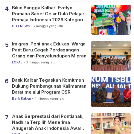
Bikin Bangga Kalbar! Evelyn
4
Romana Sabet Gelar Duta Pelajar
Remaja Indonesia 2026 Kategori
SMP
HOT NEWS
-
2 minggu yang lalu
Imigrasi Pontianak Edukasi Warga
5
Parit Baru Cegah Perdagangan
Orang dan Penyelundupan Migran
LOKAL
-
3 minggu yang lalu
Bank Kalbar Tegaskan Komitmen
6
Dukung Pembangunan Kalimantan
Barat melalui Program CSR
Bank Kalbar
-
4 minggu yang lalu
Anak Berprestasi dari Pontianak,
7
Nadhira Terpilih Menerima
Anugerah Anak Indonesia Awards