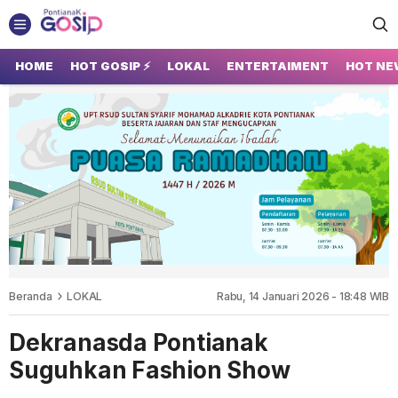
GOSIP PONTIANAK
Tempatnya Gosip Terupdate Pontianak
HOME
HOT GOSIP ⚡
LOKAL
ENTERTAIMENT
HOT NE
Beranda
LOKAL
Rabu, 14 Januari 2026 - 18:48 WIB
Dekranasda Pontianak
Suguhkan Fashion Show