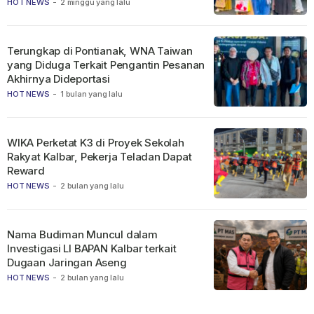
HOT NEWS
-
2 minggu yang lalu
Terungkap di Pontianak, WNA Taiwan
yang Diduga Terkait Pengantin Pesanan
Akhirnya Dideportasi
HOT NEWS
-
1 bulan yang lalu
WIKA Perketat K3 di Proyek Sekolah
Rakyat Kalbar, Pekerja Teladan Dapat
Reward
HOT NEWS
-
2 bulan yang lalu
Nama Budiman Muncul dalam
Investigasi LI BAPAN Kalbar terkait
Dugaan Jaringan Aseng
HOT NEWS
-
2 bulan yang lalu