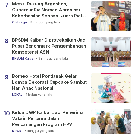
Meski Dukung Argentina,
7
Gubernur Ria Norsan Apresiasi
Keberhasilan Spanyol Juara Piala
Dunia FIFA 2026
Olahraga
-
3 minggu yang lalu
BPSDM Kalbar Diproyeksikan Jadi
8
Pusat Benchmark Pengembangan
Kompetensi ASN
BPSDM Kalbar
-
3 minggu yang lalu
Borneo Hotel Pontianak Gelar
9
Lomba Dekorasi Cupcake Sambut
Hari Anak Nasional
LOKAL
-
1 bulan yang lalu
Ketua DWP Kalbar Jadi Penerima
10
Vaksin Pertama dalam
Pencanangan Program HPV
News
-
3 minggu yang lalu