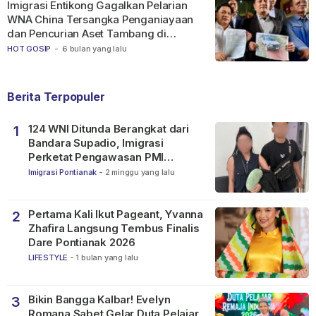
Imigrasi Entikong Gagalkan Pelarian
WNA China Tersangka Penganiayaan
dan Pencurian Aset Tambang di
Ketapang
HOT GOSIP
-
6 bulan yang lalu
Berita Terpopuler
124 WNI Ditunda Berangkat dari
1
Bandara Supadio, Imigrasi
Perketat Pengawasan PMI
Nonprosedural
Imigrasi Pontianak
-
2 minggu yang lalu
Pertama Kali Ikut Pageant, Yvanna
2
Zhafira Langsung Tembus Finalis
Dare Pontianak 2026
LIFESTYLE
-
1 bulan yang lalu
Bikin Bangga Kalbar! Evelyn
3
Romana Sabet Gelar Duta Pelajar