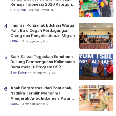
Remaja Indonesia 2026 Kategori
SMP
HOT NEWS
-
2 minggu yang lalu
Imigrasi Pontianak Edukasi Warga
4
Parit Baru Cegah Perdagangan
Orang dan Penyelundupan Migran
LOKAL
-
3 minggu yang lalu
Bank Kalbar Tegaskan Komitmen
5
Dukung Pembangunan Kalimantan
Barat melalui Program CSR
Bank Kalbar
-
4 minggu yang lalu
Anak Berprestasi dari Pontianak,
6
Nadhira Terpilih Menerima
Anugerah Anak Indonesia Awards
2026
LOKAL
-
3 minggu yang lalu