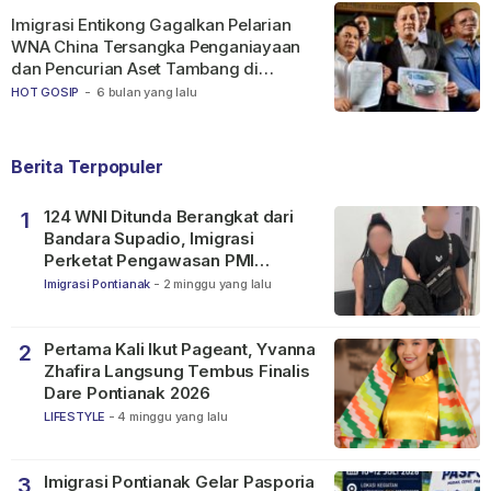
Imigrasi Entikong Gagalkan Pelarian
WNA China Tersangka Penganiayaan
dan Pencurian Aset Tambang di
Ketapang
HOT GOSIP
-
6 bulan yang lalu
Berita Terpopuler
124 WNI Ditunda Berangkat dari
1
Bandara Supadio, Imigrasi
Perketat Pengawasan PMI
Nonprosedural
Imigrasi Pontianak
-
2 minggu yang lalu
Pertama Kali Ikut Pageant, Yvanna
2
Zhafira Langsung Tembus Finalis
Dare Pontianak 2026
LIFESTYLE
-
4 minggu yang lalu
Imigrasi Pontianak Gelar Pasporia
3