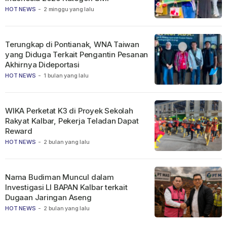
HOT NEWS
-
2 minggu yang lalu
Terungkap di Pontianak, WNA Taiwan
yang Diduga Terkait Pengantin Pesanan
Akhirnya Dideportasi
HOT NEWS
-
1 bulan yang lalu
WIKA Perketat K3 di Proyek Sekolah
Rakyat Kalbar, Pekerja Teladan Dapat
Reward
HOT NEWS
-
2 bulan yang lalu
Nama Budiman Muncul dalam
Investigasi LI BAPAN Kalbar terkait
Dugaan Jaringan Aseng
HOT NEWS
-
2 bulan yang lalu