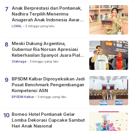
Anak Berprestasi dari Pontianak,
7
Nadhira Terpilih Menerima
Anugerah Anak Indonesia Awards
2026
LOKAL
-
3 minggu yang lalu
Meski Dukung Argentina,
8
Gubernur Ria Norsan Apresiasi
Keberhasilan Spanyol Juara Piala
Dunia FIFA 2026
Olahraga
-
3 minggu yang lalu
BPSDM Kalbar Diproyeksikan Jadi
9
Pusat Benchmark Pengembangan
Kompetensi ASN
BPSDM Kalbar
-
3 minggu yang lalu
Borneo Hotel Pontianak Gelar
10
Lomba Dekorasi Cupcake Sambut
Hari Anak Nasional