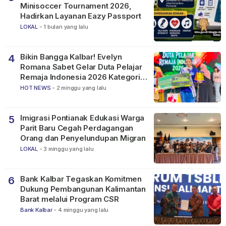
Minisoccer Tournament 2026,
Hadirkan Layanan Eazy Passport
LOKAL
-
1 bulan yang lalu
Bikin Bangga Kalbar! Evelyn
4
Romana Sabet Gelar Duta Pelajar
Remaja Indonesia 2026 Kategori
SMP
HOT NEWS
-
2 minggu yang lalu
Imigrasi Pontianak Edukasi Warga
5
Parit Baru Cegah Perdagangan
Orang dan Penyelundupan Migran
LOKAL
-
3 minggu yang lalu
Bank Kalbar Tegaskan Komitmen
6
Dukung Pembangunan Kalimantan
Barat melalui Program CSR
Bank Kalbar
-
4 minggu yang lalu