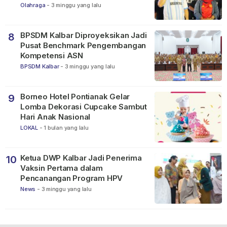
Dunia FIFA 2026
Olahraga
-
3 minggu yang lalu
BPSDM Kalbar Diproyeksikan Jadi
8
Pusat Benchmark Pengembangan
Kompetensi ASN
BPSDM Kalbar
-
3 minggu yang lalu
Borneo Hotel Pontianak Gelar
9
Lomba Dekorasi Cupcake Sambut
Hari Anak Nasional
LOKAL
-
1 bulan yang lalu
Ketua DWP Kalbar Jadi Penerima
10
Vaksin Pertama dalam
Pencanangan Program HPV
News
-
3 minggu yang lalu