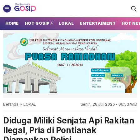
GOSIP PONTIANAK
Tempatnya Gosip Terupdate Pontianak
HOME
HOT GOSIP ⚡
LOKAL
ENTERTAIMENT
HOT NE
Beranda
LOKAL
Senin, 28 Juli 2025 - 06:53 WIB
Diduga Miliki Senjata Api Rakitan
Ilegal, Pria di Pontianak
Diamankan Polisi