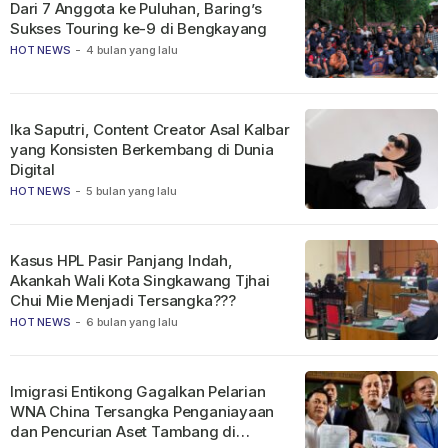
Dari 7 Anggota ke Puluhan, Baring’s
Sukses Touring ke-9 di Bengkayang
HOT NEWS
-
4 bulan yang lalu
Ika Saputri, Content Creator Asal Kalbar
yang Konsisten Berkembang di Dunia
Digital
HOT NEWS
-
5 bulan yang lalu
Kasus HPL Pasir Panjang Indah,
Akankah Wali Kota Singkawang Tjhai
Chui Mie Menjadi Tersangka???
HOT NEWS
-
6 bulan yang lalu
Imigrasi Entikong Gagalkan Pelarian
WNA China Tersangka Penganiayaan
dan Pencurian Aset Tambang di