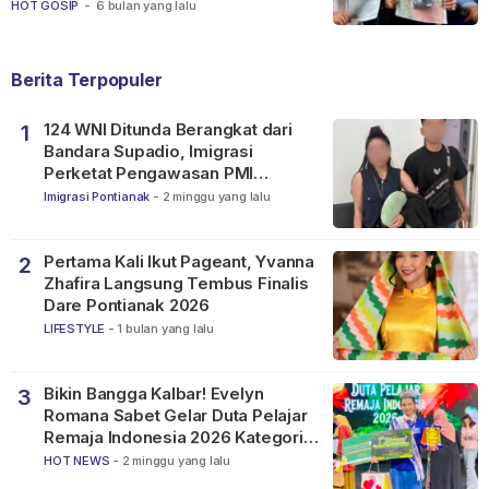
Ketapang
HOT GOSIP
-
6 bulan yang lalu
Berita Terpopuler
124 WNI Ditunda Berangkat dari
1
Bandara Supadio, Imigrasi
Perketat Pengawasan PMI
Nonprosedural
Imigrasi Pontianak
-
2 minggu yang lalu
Pertama Kali Ikut Pageant, Yvanna
2
Zhafira Langsung Tembus Finalis
Dare Pontianak 2026
LIFESTYLE
-
1 bulan yang lalu
Bikin Bangga Kalbar! Evelyn
3
Romana Sabet Gelar Duta Pelajar
Remaja Indonesia 2026 Kategori
SMP
HOT NEWS
-
2 minggu yang lalu