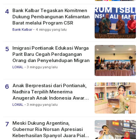
Bank Kalbar Tegaskan Komitmen
4
Dukung Pembangunan Kalimantan
Barat melalui Program CSR
Bank Kalbar
-
4 minggu yang lalu
Imigrasi Pontianak Edukasi Warga
5
Parit Baru Cegah Perdagangan
Orang dan Penyelundupan Migran
LOKAL
-
3 minggu yang lalu
Anak Berprestasi dari Pontianak,
6
Nadhira Terpilih Menerima
Anugerah Anak Indonesia Awards
2026
LOKAL
-
3 minggu yang lalu
Meski Dukung Argentina,
7
Gubernur Ria Norsan Apresiasi
Keberhasilan Spanyol Juara Piala