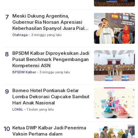
Meski Dukung Argentina,
7
Gubernur Ria Norsan Apresiasi
Keberhasilan Spanyol Juara Piala
Dunia FIFA 2026
Olahraga
-
3 minggu yang lalu
BPSDM Kalbar Diproyeksikan Jadi
8
Pusat Benchmark Pengembangan
Kompetensi ASN
BPSDM Kalbar
-
3 minggu yang lalu
Borneo Hotel Pontianak Gelar
9
Lomba Dekorasi Cupcake Sambut
Hari Anak Nasional
LOKAL
-
1 bulan yang lalu
Ketua DWP Kalbar Jadi Penerima
10
Vaksin Pertama dalam