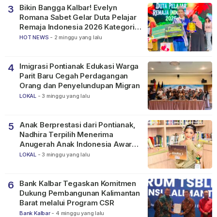
Bikin Bangga Kalbar! Evelyn
3
Romana Sabet Gelar Duta Pelajar
Remaja Indonesia 2026 Kategori
SMP
HOT NEWS
-
2 minggu yang lalu
Imigrasi Pontianak Edukasi Warga
4
Parit Baru Cegah Perdagangan
Orang dan Penyelundupan Migran
LOKAL
-
3 minggu yang lalu
Anak Berprestasi dari Pontianak,
5
Nadhira Terpilih Menerima
Anugerah Anak Indonesia Awards
2026
LOKAL
-
3 minggu yang lalu
Bank Kalbar Tegaskan Komitmen
6
Dukung Pembangunan Kalimantan
Barat melalui Program CSR
Bank Kalbar
-
4 minggu yang lalu