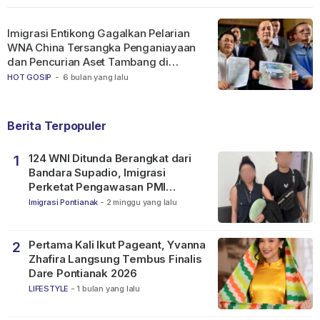
Imigrasi Entikong Gagalkan Pelarian
WNA China Tersangka Penganiayaan
dan Pencurian Aset Tambang di
Ketapang
HOT GOSIP
-
6 bulan yang lalu
Berita Terpopuler
124 WNI Ditunda Berangkat dari
1
Bandara Supadio, Imigrasi
Perketat Pengawasan PMI
Nonprosedural
Imigrasi Pontianak
-
2 minggu yang lalu
Pertama Kali Ikut Pageant, Yvanna
2
Zhafira Langsung Tembus Finalis
Dare Pontianak 2026
LIFESTYLE
-
1 bulan yang lalu