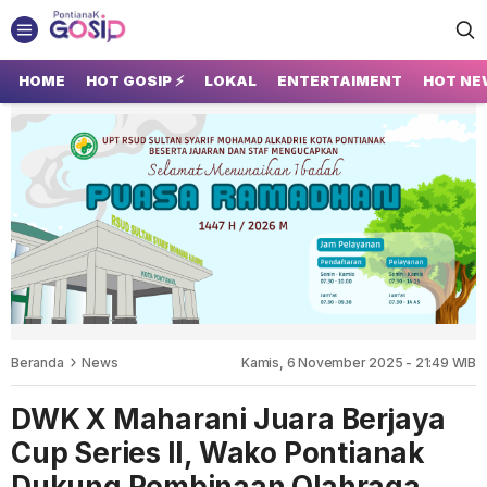
GOSIP PONTIANAK
Tempatnya Gosip Terupdate Pontianak
HOME
HOT GOSIP ⚡
LOKAL
ENTERTAIMENT
HOT NE
Beranda
News
Kamis, 6 November 2025 - 21:49 WIB
DWK X Maharani Juara Berjaya
Cup Series II, Wako Pontianak
Dukung Pembinaan Olahraga