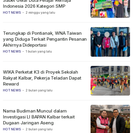
Sabet Gelar Duta Pelajar Remaja
Indonesia 2026 Kategori SMP
HOT NEWS
-
2 minggu yang lalu
Terungkap di Pontianak, WNA Taiwan
yang Diduga Terkait Pengantin Pesanan
Akhirnya Dideportasi
HOT NEWS
-
1 bulan yang lalu
WIKA Perketat K3 di Proyek Sekolah
Rakyat Kalbar, Pekerja Teladan Dapat
Reward
HOT NEWS
-
2 bulan yang lalu
Nama Budiman Muncul dalam
Investigasi LI BAPAN Kalbar terkait
Dugaan Jaringan Aseng
HOT NEWS
-
2 bulan yang lalu