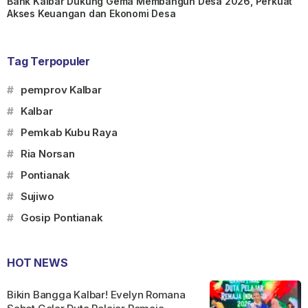
Bank Kalbar Dukung Gema Membangun Desa 2026, Perkuat
Akses Keuangan dan Ekonomi Desa
Tag Terpopuler
#
pemprov Kalbar
#
Kalbar
#
Pemkab Kubu Raya
#
Ria Norsan
#
Pontianak
#
Sujiwo
#
Gosip Pontianak
HOT NEWS
Bikin Bangga Kalbar! Evelyn Romana