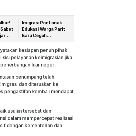
lbar!
Imigrasi Pontianak
 Sabet
Edukasi Warga Parit
jar
Baru Cegah
sia
Perdagangan Orang
 SMP
dan Penyelundupan
yatakan kesiapan penuh pihak
Migran
sisi pelayanan keimigrasian jika
penerbangan luar negeri.
intasan penumpang telah
Imigrasi dan diteruskan ke
s pengaktifan kembali mendapat
ik usulan tersebut dan
si dalam mempercepat realisasi
ensif dengan kementerian dan