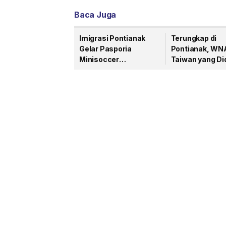
Baca Juga
Imigrasi Pontianak
Terungkap di
Gelar Pasporia
Pontianak, WN
Minisoccer
Taiwan yang Di
Tournament 2026,
Terkait Pengan
Hadirkan Layanan
Pesanan Akhir
Eazy Passport
Dideportasi