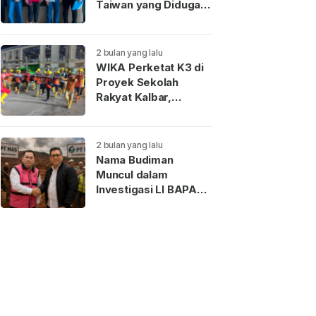
Taiwan yang Diduga
Terkait Pengantin
Pesanan Akhirnya
Dideportasi
2 bulan yang lalu
WIKA Perketat K3 di
Proyek Sekolah
Rakyat Kalbar,
Pekerja Teladan
Dapat Reward
2 bulan yang lalu
Nama Budiman
Muncul dalam
Investigasi LI BAPAN
Kalbar terkait Dugaan
Jaringan Aseng