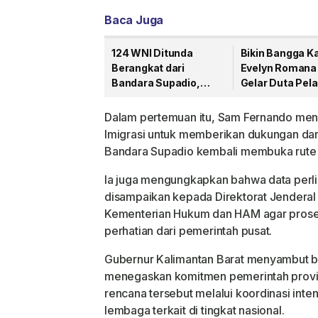
Baca Juga
124 WNI Ditunda
Bikin Bangga Ka
Berangkat dari
Evelyn Romana
Bandara Supadio,
Gelar Duta Pela
Imigrasi Perketat
Remaja Indone
Pengawasan PMI
2026 Kategori
Dalam pertemuan itu, Sam Fernando men
Nonprosedural
Imigrasi untuk memberikan dukungan dari 
Bandara Supadio kembali membuka rute 
Ia juga mengungkapkan bahwa data perl
disampaikan kepada Direktorat Jenderal 
Kementerian Hukum dan HAM agar prose
perhatian dari pemerintah pusat.
Gubernur Kalimantan Barat menyambut ba
menegaskan komitmen pemerintah provin
rencana tersebut melalui koordinasi int
lembaga terkait di tingkat nasional.