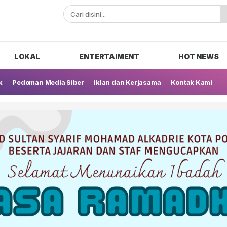
ak
LOKAL
ENTERTAIMENT
HOT NEWS
k
Pedoman Media Siber
Iklan dan Kerjasama
Kontak Kami