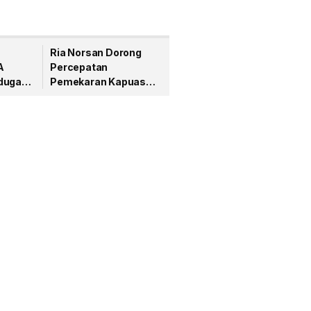
Ria Norsan Dorong
A
Percepatan
duga
Pemekaran Kapuas
tin
Raya di Hadapan
nya
Komisi II DPR RI