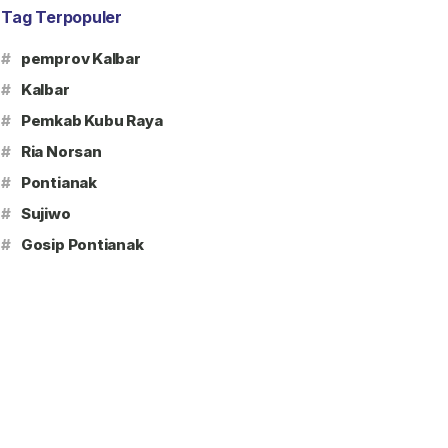
Tag Terpopuler
#
pemprov Kalbar
#
Kalbar
#
Pemkab Kubu Raya
#
Ria Norsan
#
Pontianak
#
Sujiwo
#
Gosip Pontianak