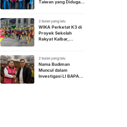
Taiwan yang Diduga
Terkait Pengantin
Pesanan Akhirnya
Dideportasi
2 bulan yang lalu
WIKA Perketat K3 di
Proyek Sekolah
Rakyat Kalbar,
Pekerja Teladan
Dapat Reward
2 bulan yang lalu
Nama Budiman
Muncul dalam
Investigasi LI BAPAN
Kalbar terkait Dugaan
Jaringan Aseng