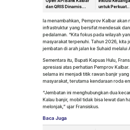
Open API Bank Kalbar
Inklusi Keuang
dan QRIS Dinamis
untuk Perkuat
untuk Percepat
Pertumbuhan 
Pembayaran Pajak
Kalimantan Bar
Ia menambahkan, Pemprov Kalbar akan
Daerah
infrastruktur yang bersifat mendesak dan
pedalaman. “Kita fokus pada wilayah ya
masyarakat terpenuhi. Tahun 2026, kita
jembatan di arah jalan ke Suhaid melalui
Sementara itu, Bupati Kapuas Hulu, Fra
apresiasi atas perhatian Pemprov Kalba
selama ini menjadi titik rawan banjir ya
masyarakat, terutama kendaraan roda e
“Jembatan ini menghubungkan dua kecama
Kalau banjir, mobil tidak bisa lewat dan
melonjak,” ujar Fransiskus.
Baca Juga