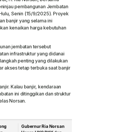
 meninjau pembangunan Jembatan
ulu, Senin (15/9/2025). Proyek
n banjir yang selama ini
kan kenaikan harga kebutuhan
unan jembatan tersebut
an infrastruktur yang didanai
langkah penting yang dilakukan
 akses tetap terbuka saat banjir
njir. Kalau banjir, kendaraan
mbatan ini ditinggikan dan struktur
elas Norsan.
ong
Gubernur Ria Norsan