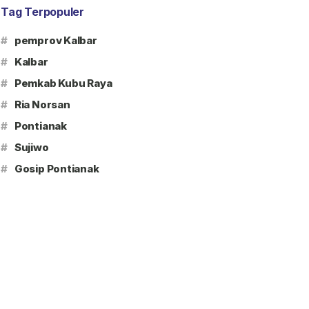
Tag Terpopuler
#
pemprov Kalbar
#
Kalbar
#
Pemkab Kubu Raya
#
Ria Norsan
#
Pontianak
#
Sujiwo
#
Gosip Pontianak