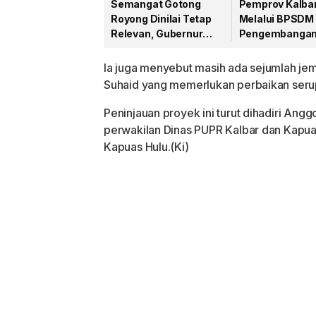
Semangat Gotong
Pemprov Kalba
Royong Dinilai Tetap
Melalui BPSDM 
Relevan, Gubernur
Pengembanga
Kalbar Canangkan
Kompetensi JP
BBGRM XXIII Tahun
Pratama, Krisa
Ia juga menyebut masih ada sejumlah jem
2026
Pimpin Apel Pe
Suhaid yang memerlukan perbaikan seru
Peninjauan proyek ini turut dihadiri Ang
perwakilan Dinas PUPR Kalbar dan Kapua
Kapuas Hulu.(Ki)