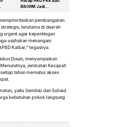
an
Harap HKG PKK dan
BBGRM Jadi
Ekonomi
Momentum Penguatan
at
Pemberdayaan
 memprioritaskan pembangunan
Masyarakat
 strategis, terutama di daerah
ng urgent agar kepentingan
 juga usahakan menangani
 APBD Kalbar,” tegasnya.
nsiskus Diaan, menyampaikan
r. Menurutnya, jembatan Kecapah
ng setiap tahun memutus akses
mpat.
tan, yaitu Semitau dan Suhaid.
 harga kebutuhan pokok langsung