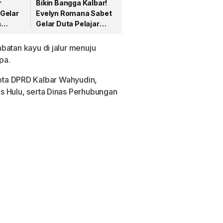
r
Bikin Bangga Kalbar!
Gelar
Evelyn Romana Sabet
n
Gelar Duta Pelajar
T
Remaja Indonesia
ntus
2026 Kategori SMP
batan kayu di jalur menuju
serta
pa.
gota DPRD Kalbar Wahyudin,
s Hulu, serta Dinas Perhubungan