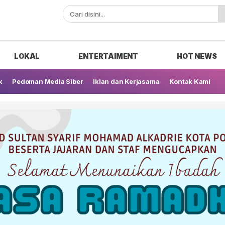
ak
LOKAL
ENTERTAIMENT
HOT NEWS
k
Pedoman Media Siber
Iklan dan Kerjasama
Kontak Kami