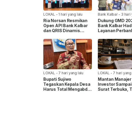
LOKAL
-
1 hari yang lalu
Bank Kalbar
-
3 hari
Ria Norsan Resmikan
Dukung GMD 20
Open API Bank Kalbar
Bank Kalbar Had
dan QRIS Dinamis
Layanan Perban
untuk Percepat
dan Perkuat Ek
Pembayaran Pajak
Desa
Daerah
LOKAL
-
7 hari yang lalu
LOKAL
-
7 hari yang 
Bupati Sujiwo
Mantan Manajer
Tegaskan Kepala Desa
Investor Sampa
Harus Total Mengabdi,
Surat Terbuka, 
Persilakan Mundur Jika
Hak Karyawan h
Tak Siap
Transparansi
Keuangan Era Ko