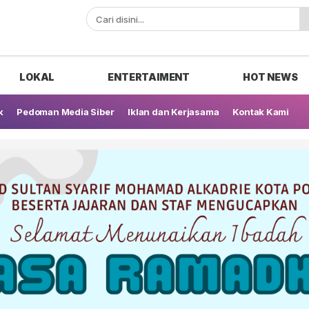
ak
LOKAL
ENTERTAIMENT
HOT NEWS
k
Pedoman Media Siber
Iklan dan Kerjasama
Kontak Kami