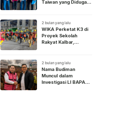
Taiwan yang Diduga
Terkait Pengantin
Pesanan Akhirnya
Dideportasi
2 bulan yang lalu
WIKA Perketat K3 di
Proyek Sekolah
Rakyat Kalbar,
Pekerja Teladan
Dapat Reward
2 bulan yang lalu
Nama Budiman
Muncul dalam
Investigasi LI BAPAN
Kalbar terkait Dugaan
Jaringan Aseng