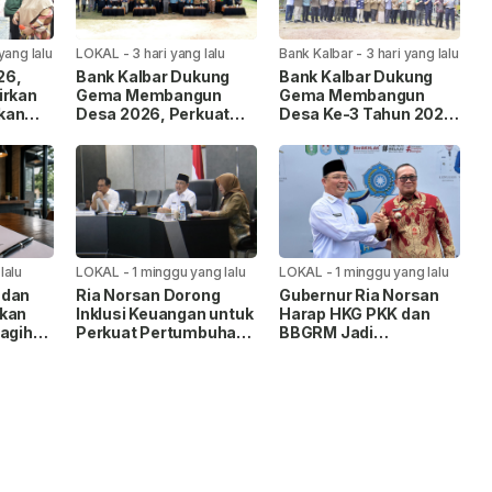
 yang lalu
LOKAL
-
3 hari yang lalu
Bank Kalbar
-
3 hari yang lalu
26,
Bank Kalbar Dukung
Bank Kalbar Dukung
irkan
Gema Membangun
Gema Membangun
kan
Desa 2026, Perkuat
Desa Ke-3 Tahun 2026
onomi
Akses Keuangan dan
di Kayong Utara
Ekonomi Desa
lalu
LOKAL
-
1 minggu yang lalu
LOKAL
-
1 minggu yang lalu
 dan
Ria Norsan Dorong
Gubernur Ria Norsan
ikan
Inklusi Keuangan untuk
Harap HKG PKK dan
Tagih
Perkuat Pertumbuhan
BBGRM Jadi
ingga
Ekonomi Kalimantan
Momentum Penguatan
Barat
Pemberdayaan
pi
Masyarakat