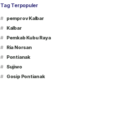
Tag Terpopuler
#
pemprov Kalbar
#
Kalbar
#
Pemkab Kubu Raya
#
Ria Norsan
#
Pontianak
#
Sujiwo
#
Gosip Pontianak