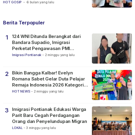
Ketapang
HOT GOSIP
-
6 bulan yang lalu
Berita Terpopuler
124 WNI Ditunda Berangkat dari
1
Bandara Supadio, Imigrasi
Perketat Pengawasan PMI
Nonprosedural
Imigrasi Pontianak
-
2 minggu yang lalu
Bikin Bangga Kalbar! Evelyn
2
Romana Sabet Gelar Duta Pelajar
Remaja Indonesia 2026 Kategori
SMP
HOT NEWS
-
2 minggu yang lalu
Imigrasi Pontianak Edukasi Warga
3
Parit Baru Cegah Perdagangan
Orang dan Penyelundupan Migran
LOKAL
-
3 minggu yang lalu