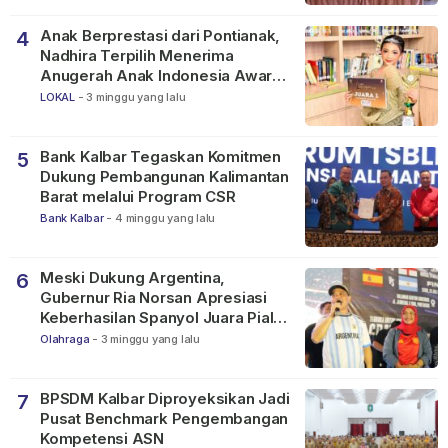
Anak Berprestasi dari Pontianak,
4
Nadhira Terpilih Menerima
Anugerah Anak Indonesia Awards
2026
LOKAL
-
3 minggu yang lalu
Bank Kalbar Tegaskan Komitmen
5
Dukung Pembangunan Kalimantan
Barat melalui Program CSR
Bank Kalbar
-
4 minggu yang lalu
Meski Dukung Argentina,
6
Gubernur Ria Norsan Apresiasi
Keberhasilan Spanyol Juara Piala
Dunia FIFA 2026
Olahraga
-
3 minggu yang lalu
BPSDM Kalbar Diproyeksikan Jadi
7
Pusat Benchmark Pengembangan
Kompetensi ASN