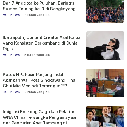
Dari 7 Anggota ke Puluhan, Baring’s
Sukses Touring ke-9 di Bengkayang
HOT NEWS
-
4 bulan yang lalu
Ika Saputri, Content Creator Asal Kalbar
yang Konsisten Berkembang di Dunia
Digital
HOT NEWS
-
5 bulan yang lalu
Kasus HPL Pasir Panjang Indah,
Akankah Wali Kota Singkawang Tjhai
Chui Mie Menjadi Tersangka???
HOT NEWS
-
6 bulan yang lalu
Imigrasi Entikong Gagalkan Pelarian
WNA China Tersangka Penganiayaan
dan Pencurian Aset Tambang di