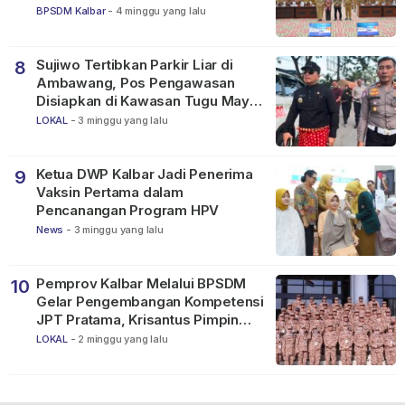
BPSDM Kalbar
-
4 minggu yang lalu
Sujiwo Tertibkan Parkir Liar di
8
Ambawang, Pos Pengawasan
Disiapkan di Kawasan Tugu Mayor
Alianyang
LOKAL
-
3 minggu yang lalu
Ketua DWP Kalbar Jadi Penerima
9
Vaksin Pertama dalam
Pencanangan Program HPV
News
-
3 minggu yang lalu
Pemprov Kalbar Melalui BPSDM
10
Gelar Pengembangan Kompetensi
JPT Pratama, Krisantus Pimpin
Apel Peserta
LOKAL
-
2 minggu yang lalu