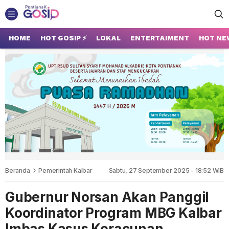
GOSIP PONTIANAK
Tempatnya Gosip Terupdate Pontianak
HOME
HOT GOSIP ⚡
LOKAL
ENTERTAIMENT
HOT NE
Beranda
Pemerintah Kalbar
Sabtu, 27 September 2025 - 18:52 WIB
Gubernur Norsan Akan Panggil
Koordinator Program MBG Kalbar
Imbas Kasus Keracunan