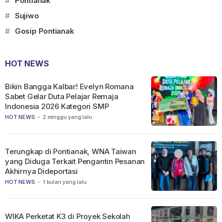
#
Pontianak
#
Sujiwo
#
Gosip Pontianak
HOT NEWS
Bikin Bangga Kalbar! Evelyn Romana
Sabet Gelar Duta Pelajar Remaja
Indonesia 2026 Kategori SMP
HOT NEWS
-
2 minggu yang lalu
Terungkap di Pontianak, WNA Taiwan
yang Diduga Terkait Pengantin Pesanan
Akhirnya Dideportasi
HOT NEWS
-
1 bulan yang lalu
WIKA Perketat K3 di Proyek Sekolah