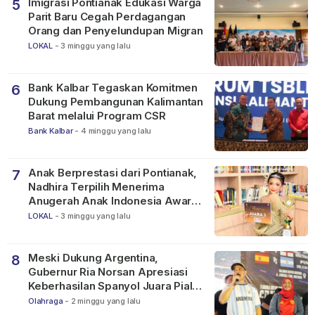
Imigrasi Pontianak Edukasi Warga
5
Parit Baru Cegah Perdagangan
Orang dan Penyelundupan Migran
LOKAL
-
3 minggu yang lalu
Bank Kalbar Tegaskan Komitmen
6
Dukung Pembangunan Kalimantan
Barat melalui Program CSR
Bank Kalbar
-
4 minggu yang lalu
Anak Berprestasi dari Pontianak,
7
Nadhira Terpilih Menerima
Anugerah Anak Indonesia Awards
2026
LOKAL
-
3 minggu yang lalu
Meski Dukung Argentina,
8
Gubernur Ria Norsan Apresiasi
Keberhasilan Spanyol Juara Piala
Dunia FIFA 2026
Olahraga
-
2 minggu yang lalu