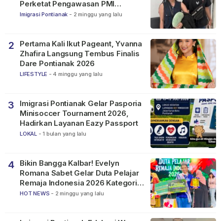
Perketat Pengawasan PMI
Nonprosedural
Imigrasi Pontianak
-
2 minggu yang lalu
Pertama Kali Ikut Pageant, Yvanna
2
Zhafira Langsung Tembus Finalis
Dare Pontianak 2026
LIFESTYLE
-
4 minggu yang lalu
Imigrasi Pontianak Gelar Pasporia
3
Minisoccer Tournament 2026,
Hadirkan Layanan Eazy Passport
LOKAL
-
1 bulan yang lalu
Bikin Bangga Kalbar! Evelyn
4
Romana Sabet Gelar Duta Pelajar
Remaja Indonesia 2026 Kategori
SMP
HOT NEWS
-
2 minggu yang lalu