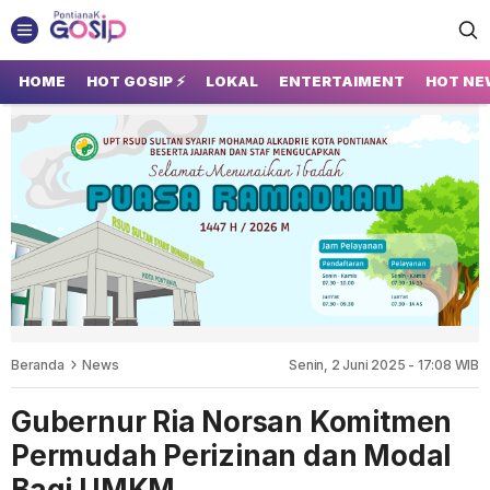
GOSIP PONTIANAK
Tempatnya Gosip Terupdate Pontianak
HOME
HOT GOSIP ⚡
LOKAL
ENTERTAIMENT
HOT NE
Beranda
News
Senin, 2 Juni 2025 - 17:08 WIB
Gubernur Ria Norsan Komitmen
Permudah Perizinan dan Modal
Bagi UMKM