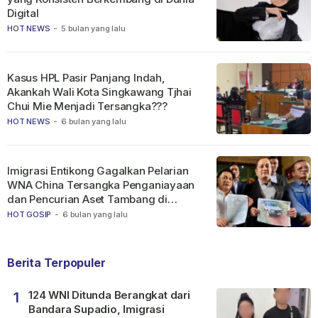
Digital
HOT NEWS
-
5 bulan yang lalu
Kasus HPL Pasir Panjang Indah,
Akankah Wali Kota Singkawang Tjhai
Chui Mie Menjadi Tersangka???
HOT NEWS
-
6 bulan yang lalu
Imigrasi Entikong Gagalkan Pelarian
WNA China Tersangka Penganiayaan
dan Pencurian Aset Tambang di
Ketapang
HOT GOSIP
-
6 bulan yang lalu
Berita Terpopuler
124 WNI Ditunda Berangkat dari
1
Bandara Supadio, Imigrasi