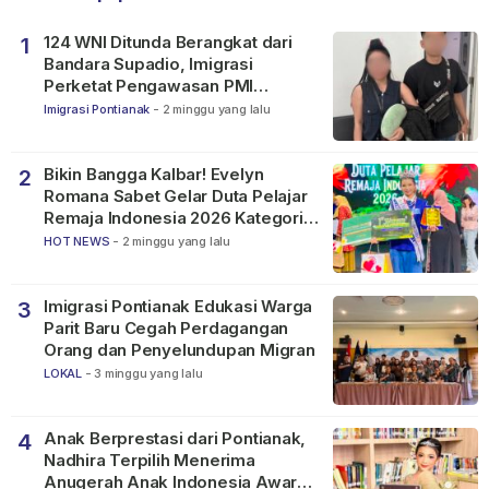
124 WNI Ditunda Berangkat dari
1
Bandara Supadio, Imigrasi
Perketat Pengawasan PMI
Nonprosedural
Imigrasi Pontianak
-
2 minggu yang lalu
Bikin Bangga Kalbar! Evelyn
2
Romana Sabet Gelar Duta Pelajar
Remaja Indonesia 2026 Kategori
SMP
HOT NEWS
-
2 minggu yang lalu
Imigrasi Pontianak Edukasi Warga
3
Parit Baru Cegah Perdagangan
Orang dan Penyelundupan Migran
LOKAL
-
3 minggu yang lalu
Anak Berprestasi dari Pontianak,
4
Nadhira Terpilih Menerima
Anugerah Anak Indonesia Awards