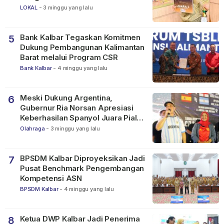
2026
LOKAL
-
3 minggu yang lalu
Bank Kalbar Tegaskan Komitmen
5
Dukung Pembangunan Kalimantan
Barat melalui Program CSR
Bank Kalbar
-
4 minggu yang lalu
Meski Dukung Argentina,
6
Gubernur Ria Norsan Apresiasi
Keberhasilan Spanyol Juara Piala
Dunia FIFA 2026
Olahraga
-
3 minggu yang lalu
BPSDM Kalbar Diproyeksikan Jadi
7
Pusat Benchmark Pengembangan
Kompetensi ASN
BPSDM Kalbar
-
4 minggu yang lalu
Ketua DWP Kalbar Jadi Penerima
8