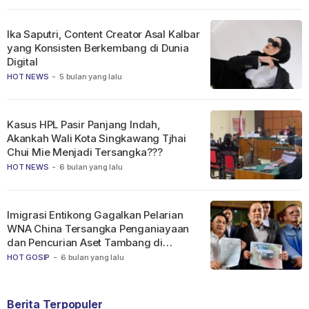
Ika Saputri, Content Creator Asal Kalbar
yang Konsisten Berkembang di Dunia
Digital
HOT NEWS
-
5 bulan yang lalu
Kasus HPL Pasir Panjang Indah,
Akankah Wali Kota Singkawang Tjhai
Chui Mie Menjadi Tersangka???
HOT NEWS
-
6 bulan yang lalu
Imigrasi Entikong Gagalkan Pelarian
WNA China Tersangka Penganiayaan
dan Pencurian Aset Tambang di
Ketapang
HOT GOSIP
-
6 bulan yang lalu
Berita Terpopuler