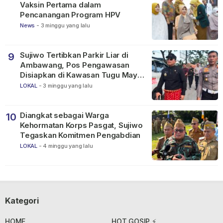
Vaksin Pertama dalam
Pencanangan Program HPV
News
-
3 minggu yang lalu
Sujiwo Tertibkan Parkir Liar di
9
Ambawang, Pos Pengawasan
Disiapkan di Kawasan Tugu Mayor
Alianyang
LOKAL
-
3 minggu yang lalu
Diangkat sebagai Warga
10
Kehormatan Korps Pasgat, Sujiwo
Tegaskan Komitmen Pengabdian
LOKAL
-
4 minggu yang lalu
Kategori
HOME
HOT GOSIP ⚡