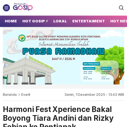
GOSIP PONTIANAK
Tempatnya Gosip Terupdate Pontianak
HOME
HOT GOSIP ⚡
LOKAL
ENTERTAIMENT
HOT NE
Beranda
Event
Senin, 1 Desember 2025 - 13:43 WIB
Harmoni Fest Xperience Bakal
Boyong Tiara Andini dan Rizky
Febian ke Pontianak