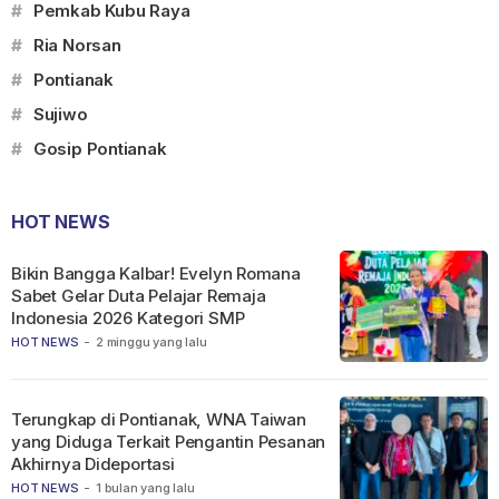
#
Pemkab Kubu Raya
#
Ria Norsan
#
Pontianak
#
Sujiwo
#
Gosip Pontianak
HOT NEWS
Bikin Bangga Kalbar! Evelyn Romana
Sabet Gelar Duta Pelajar Remaja
Indonesia 2026 Kategori SMP
HOT NEWS
-
2 minggu yang lalu
Terungkap di Pontianak, WNA Taiwan
yang Diduga Terkait Pengantin Pesanan
Akhirnya Dideportasi
HOT NEWS
-
1 bulan yang lalu