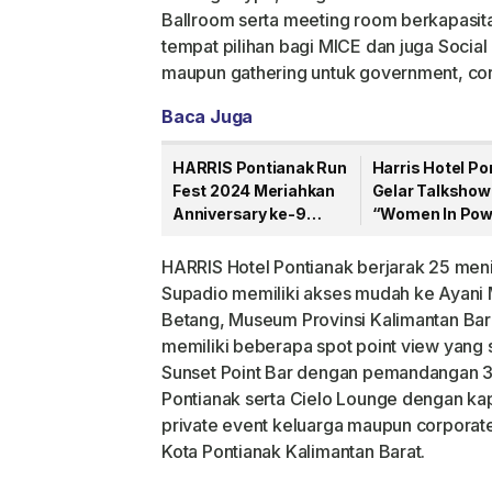
Ballroom serta meeting room berkapasi
tempat pilihan bagi MICE dan juga Social
maupun gathering untuk government, cor
Baca Juga
HARRIS Pontianak Run
Harris Hotel Po
Fest 2024 Meriahkan
Gelar Talkshow
Anniversary ke-9
“Women In Pow
dengan Antusiasme
Peringati Hari K
Luar Biasa
HARRIS Hotel Pontianak berjarak 25 menit
Supadio memiliki akses mudah ke Ayani
Betang, Museum Provinsi Kalimantan Bara
memiliki beberapa spot point view yang 
Sunset Point Bar dengan pemandangan 360
Pontianak serta Cielo Lounge dengan ka
private event keluarga maupun corporate
Kota Pontianak Kalimantan Barat.