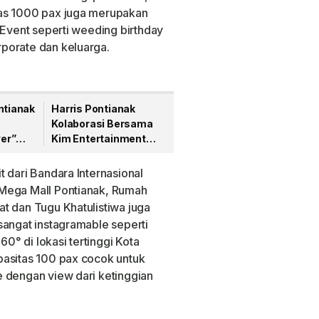
tas 1000 pax juga merupakan
 Event seperti weeding birthday
porate dan keluarga.
ntianak
Harris Pontianak
Kolaborasi Bersama
er”
Kim Entertainment
artini
Hadirkan Wedding
Expo
 dari Bandara Internasional
 Mega Mall Pontianak, Rumah
t dan Tugu Khatulistiwa juga
sangat instagramable seperti
° di lokasi tertinggi Kota
pasitas 100 pax cocok untuk
 dengan view dari ketinggian