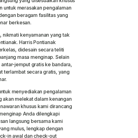
ngsung yang disesuaikan khusus
an untuk merasakan pengalaman
dengan beragam fasilitas yang
nar berkesan.
4, nikmati kenyamanan yang tak
ntianak. Harris Pontianak
las, didesain secara teliti
anjang masa menginap. Selain
 antar-jemput gratis ke bandara,
ut terlambat secara gratis, yang
ar.
n untuk menyediakan pengalaman
ang akan melekat dalam kenangan
enawaran khusus kami dirancang
menginap Anda dilengkapi
san langsung bersama kami
yang mulus, lengkap dengan
eck-in awal dan check-out