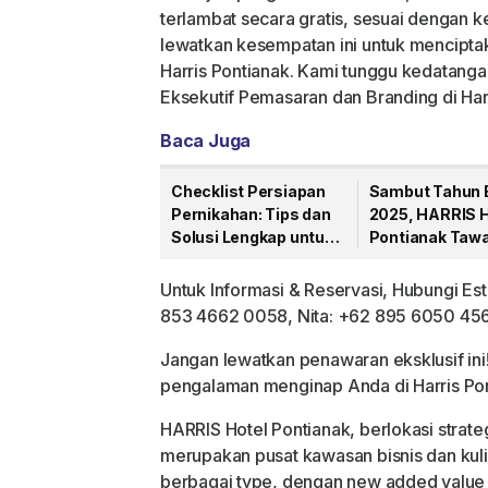
terlambat secara gratis, sesuai dengan 
lewatkan kesempatan ini untuk menciptak
Harris Pontianak. Kami tunggu kedatanga
Eksekutif Pemasaran dan Branding di Har
Baca Juga
Checklist Persiapan
Sambut Tahun 
Pernikahan: Tips dan
2025, HARRIS H
Solusi Lengkap untuk
Pontianak Taw
Calon Pengantin
“SailAway Part
Bergaya Kapal 
Untuk Informasi & Reservasi, Hubungi Es
853 4662 0058, Nita: +62 895 6050 456
Jangan lewatkan penawaran eksklusif ini
pengalaman menginap Anda di Harris Pon
HARRIS Hotel Pontianak, berlokasi strat
merupakan pusat kawasan bisnis dan kul
berbagai type, dengan new added value f