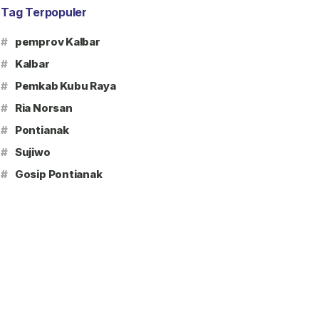
Tag Terpopuler
#
pemprov Kalbar
#
Kalbar
#
Pemkab Kubu Raya
#
Ria Norsan
#
Pontianak
#
Sujiwo
#
Gosip Pontianak