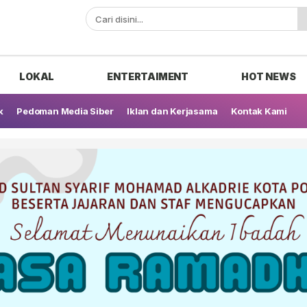
ak
LOKAL
ENTERTAIMENT
HOT NEWS
k
Pedoman Media Siber
Iklan dan Kerjasama
Kontak Kami