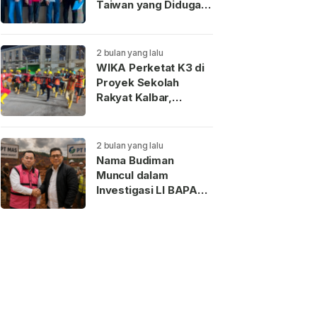
Taiwan yang Diduga
Terkait Pengantin
Pesanan Akhirnya
Dideportasi
2 bulan yang lalu
WIKA Perketat K3 di
Proyek Sekolah
Rakyat Kalbar,
Pekerja Teladan
Dapat Reward
2 bulan yang lalu
Nama Budiman
Muncul dalam
Investigasi LI BAPAN
Kalbar terkait Dugaan
Jaringan Aseng