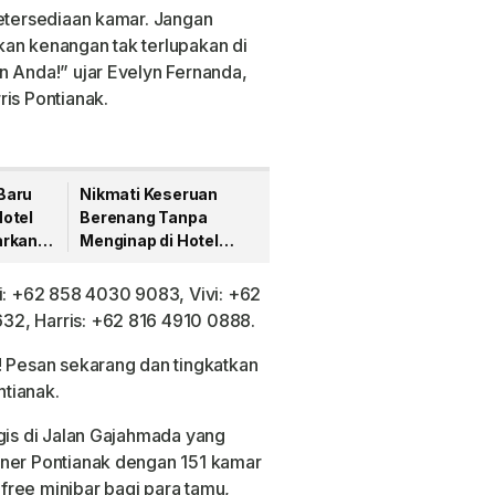
ketersediaan kamar. Jangan
an kenangan tak terlupakan di
n Anda!” ujar Evelyn Fernanda,
ris Pontianak.
Baru
Nikmati Keseruan
otel
Berenang Tanpa
arkan
Menginap di Hotel
y”
Harris Pontianak
Pesiar
ti: +62 858 4030 9083, Vivi: +62
32, Harris: +62 816 4910 0888.
! Pesan sekarang dan tingkatkan
tianak.
egis di Jalan Gajahmada yang
iner Pontianak dengan 151 kamar
ree minibar bagi para tamu,