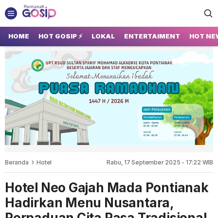
GOSIP PONTIANAK
Tempatnya Gosip Terupdate Pontianak
HOME
HOT GOSIP ⚡
LOKAL
ENTERTAIMENT
HOT NE
Beranda
Hotel
Rabu, 17 September 2025 - 17:22 WIB
Hotel Neo Gajah Mada Pontianak
Hadirkan Menu Nusantara,
Perpaduan Cita Rasa Tradisional