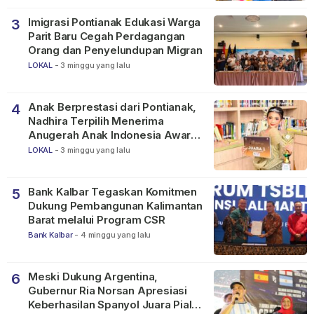
Imigrasi Pontianak Edukasi Warga
3
Parit Baru Cegah Perdagangan
Orang dan Penyelundupan Migran
LOKAL
-
3 minggu yang lalu
Anak Berprestasi dari Pontianak,
4
Nadhira Terpilih Menerima
Anugerah Anak Indonesia Awards
2026
LOKAL
-
3 minggu yang lalu
Bank Kalbar Tegaskan Komitmen
5
Dukung Pembangunan Kalimantan
Barat melalui Program CSR
Bank Kalbar
-
4 minggu yang lalu
Meski Dukung Argentina,
6
Gubernur Ria Norsan Apresiasi
Keberhasilan Spanyol Juara Piala