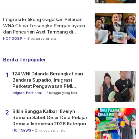
Imigrasi Entikong Gagalkan Pelarian
WNA China Tersangka Penganiayaan
dan Pencurian Aset Tambang di
Ketapang
HOT GOSIP
-
6 bulan yang lalu
Berita Terpopuler
124 WNI Ditunda Berangkat dari
1
Bandara Supadio, Imigrasi
Perketat Pengawasan PMI
Nonprosedural
Imigrasi Pontianak
-
2 minggu yang lalu
Bikin Bangga Kalbar! Evelyn
2
Romana Sabet Gelar Duta Pelajar
Remaja Indonesia 2026 Kategori
SMP
HOT NEWS
-
2 minggu yang lalu