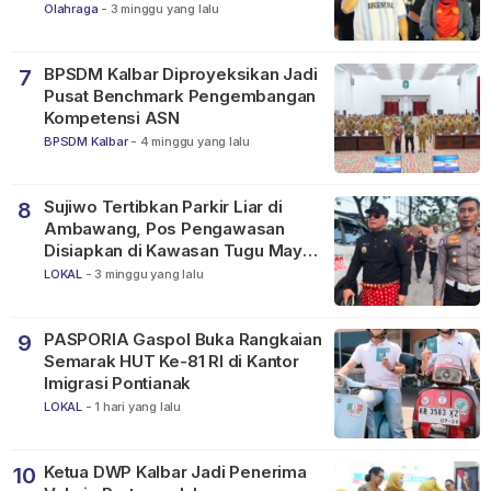
Dunia FIFA 2026
Olahraga
-
3 minggu yang lalu
BPSDM Kalbar Diproyeksikan Jadi
7
Pusat Benchmark Pengembangan
Kompetensi ASN
BPSDM Kalbar
-
4 minggu yang lalu
Sujiwo Tertibkan Parkir Liar di
8
Ambawang, Pos Pengawasan
Disiapkan di Kawasan Tugu Mayor
Alianyang
LOKAL
-
3 minggu yang lalu
PASPORIA Gaspol Buka Rangkaian
9
Semarak HUT Ke-81 RI di Kantor
Imigrasi Pontianak
LOKAL
-
1 hari yang lalu
Ketua DWP Kalbar Jadi Penerima
10