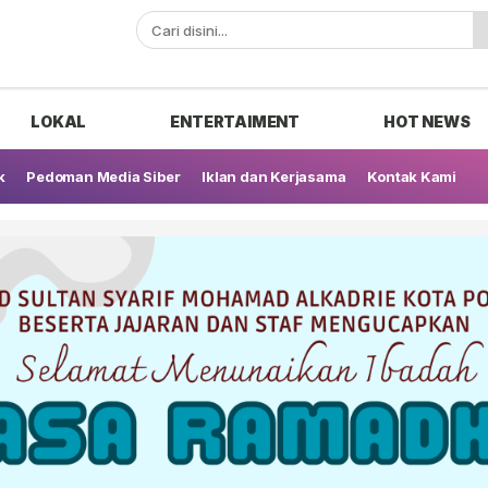
ak
LOKAL
ENTERTAIMENT
HOT NEWS
k
Pedoman Media Siber
Iklan dan Kerjasama
Kontak Kami