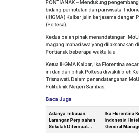
PONTIANAK –
Mendukung pengembanga
bidang perhotelan dan pariwisata, Indon
(IHGMA) Kalbar jalin kerjasama dengan 
(Poltesa).
Kedua belah pihak menandatangani MoU 
magang mahasiswa yang dilaksanakan di 
Pontianak beberapa waktu lalu.
Ketua IHGMA Kalbar, Ika Florentina sec
ini dan dari pihak Poltesa diwakili oleh 
Trisnawati. Dalam penandatanganan MoU t
Politeknik Negeri Sambas.
Baca Juga
Adanya Imbauan
Ika Florentina 
Larangan Perpisahan
Indonesia Hote
Sekolah Ditempat
General Manag
Mewah, Ketua IHGMA
(IHGMA) Kalim