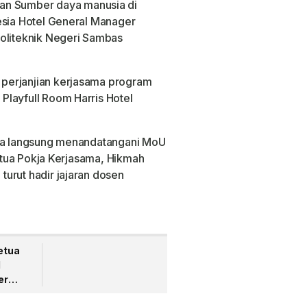
n Sumber daya manusia di
esia Hotel General Manager
Politeknik Negeri Sambas
perjanjian kerjasama program
Playfull Room Harris Hotel
ara langsung menandatangani MoU
Ketua Pokja Kerjasama, Hikmah
urut hadir jajaran dosen
Ketua
l
er
antan