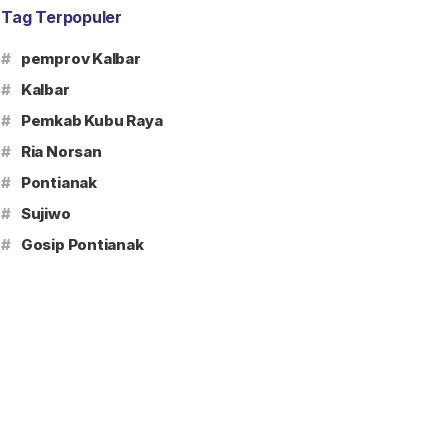
Tag Terpopuler
#
pemprov Kalbar
#
Kalbar
#
Pemkab Kubu Raya
#
Ria Norsan
#
Pontianak
#
Sujiwo
#
Gosip Pontianak