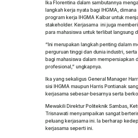
Kalbar Ika : Hotel
Barat
Ika Florentina dalam sambutannya mengat
Harga Ekonomis dan
langkah kerja nyata bagi IHGMA, dimana
Fasilitas Lengkap
program kerja IHGMA Kalbar untuk menja
stakeholder. Kerjasama ini juga member
para mahasiswa untuk terlibat langsung d
“Ini merupakan langkah penting dalam 
perguruan tinggi dan dunia industri, ser
bagi mahasiswa dalam mempersiapkan diri
profesional,” ungkapnya.
Ika yang sekaligus General Manager Harri
sisi IHGMA maupun Harris Pontianak san
kerjasama sebesar-besarnya serta berkol
Mewakili Direktur Politeknik Sambas, Ke
Trisnawati menyampaikan sangat berteri
peluang kerjasama ini. Ia berharap ked
kerjasama seperti ini.