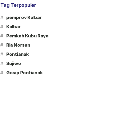
Tag Terpopuler
#
pemprov Kalbar
#
Kalbar
#
Pemkab Kubu Raya
#
Ria Norsan
#
Pontianak
#
Sujiwo
#
Gosip Pontianak