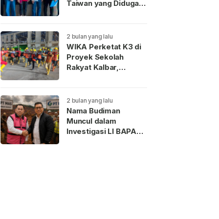
Taiwan yang Diduga
Terkait Pengantin
Pesanan Akhirnya
Dideportasi
2 bulan yang lalu
WIKA Perketat K3 di
Proyek Sekolah
Rakyat Kalbar,
Pekerja Teladan
Dapat Reward
2 bulan yang lalu
Nama Budiman
Muncul dalam
Investigasi LI BAPAN
Kalbar terkait Dugaan
Jaringan Aseng