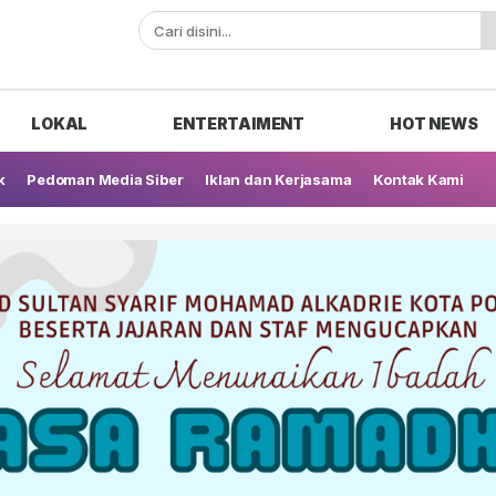
ak
LOKAL
ENTERTAIMENT
HOT NEWS
k
Pedoman Media Siber
Iklan dan Kerjasama
Kontak Kami