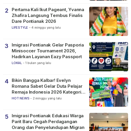
Pertama Kali Ikut Pageant, Yvanna
2
Zhafira Langsung Tembus Finalis
Dare Pontianak 2026
LIFESTYLE
-
4 minggu yang lalu
Imigrasi Pontianak Gelar Pasporia
3
Minisoccer Tournament 2026,
Hadirkan Layanan Eazy Passport
LOKAL
-
1 bulan yang lalu
Bikin Bangga Kalbar! Evelyn
4
Romana Sabet Gelar Duta Pelajar
Remaja Indonesia 2026 Kategori
SMP
HOT NEWS
-
2 minggu yang lalu
Imigrasi Pontianak Edukasi Warga
5
Parit Baru Cegah Perdagangan
Orang dan Penyelundupan Migran