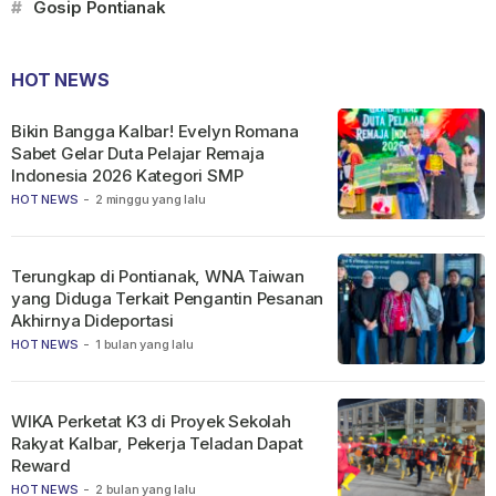
#
Gosip Pontianak
HOT NEWS
Bikin Bangga Kalbar! Evelyn Romana
Sabet Gelar Duta Pelajar Remaja
Indonesia 2026 Kategori SMP
HOT NEWS
-
2 minggu yang lalu
Terungkap di Pontianak, WNA Taiwan
yang Diduga Terkait Pengantin Pesanan
Akhirnya Dideportasi
HOT NEWS
-
1 bulan yang lalu
WIKA Perketat K3 di Proyek Sekolah
Rakyat Kalbar, Pekerja Teladan Dapat
Reward
HOT NEWS
-
2 bulan yang lalu