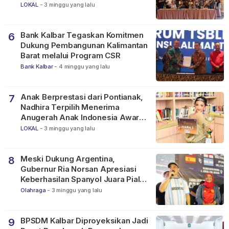
LOKAL
-
3 minggu yang lalu
Bank Kalbar Tegaskan Komitmen
6
Dukung Pembangunan Kalimantan
Barat melalui Program CSR
Bank Kalbar
-
4 minggu yang lalu
Anak Berprestasi dari Pontianak,
7
Nadhira Terpilih Menerima
Anugerah Anak Indonesia Awards
2026
LOKAL
-
3 minggu yang lalu
Meski Dukung Argentina,
8
Gubernur Ria Norsan Apresiasi
Keberhasilan Spanyol Juara Piala
Dunia FIFA 2026
Olahraga
-
3 minggu yang lalu
BPSDM Kalbar Diproyeksikan Jadi
9