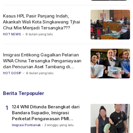
Kasus HPL Pasir Panjang Indah,
Akankah Wali Kota Singkawang Tjhai
Chui Mie Menjadi Tersangka???
HOT NEWS
-
6 bulan yang lalu
Imigrasi Entikong Gagalkan Pelarian
WNA China Tersangka Penganiayaan
dan Pencurian Aset Tambang di
Ketapang
HOT GOSIP
-
6 bulan yang lalu
Berita Terpopuler
124 WNI Ditunda Berangkat dari
1
Bandara Supadio, Imigrasi
Perketat Pengawasan PMI
Nonprosedural
Imigrasi Pontianak
-
2 minggu yang lalu