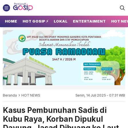
GOSIP PONTIANAK
Tempatnya Gosip Terupdate Pontianak
HOME
HOT GOSIP ⚡
LOKAL
ENTERTAIMENT
HOT NE
Beranda
HOT NEWS
Senin, 14 Juli 2025 - 07:31 WIB
Kasus Pembunuhan Sadis di
Kubu Raya, Korban Dipukul
Dayung, Jasad Dibuang ke Laut