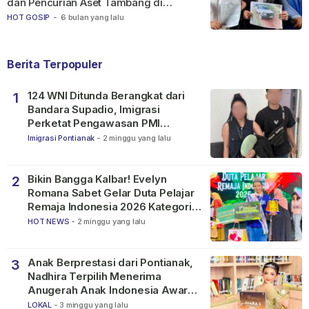
dan Pencurian Aset Tambang di
Ketapang
HOT GOSIP
-
6 bulan yang lalu
Berita Terpopuler
124 WNI Ditunda Berangkat dari
1
Bandara Supadio, Imigrasi
Perketat Pengawasan PMI
Nonprosedural
Imigrasi Pontianak
-
2 minggu yang lalu
Bikin Bangga Kalbar! Evelyn
2
Romana Sabet Gelar Duta Pelajar
Remaja Indonesia 2026 Kategori
SMP
HOT NEWS
-
2 minggu yang lalu
Anak Berprestasi dari Pontianak,
3
Nadhira Terpilih Menerima
Anugerah Anak Indonesia Awards
2026
LOKAL
-
3 minggu yang lalu