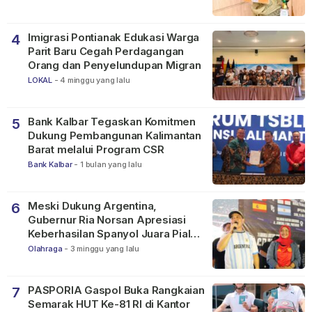
Imigrasi Pontianak Edukasi Warga
4
Parit Baru Cegah Perdagangan
Orang dan Penyelundupan Migran
LOKAL
-
4 minggu yang lalu
Bank Kalbar Tegaskan Komitmen
5
Dukung Pembangunan Kalimantan
Barat melalui Program CSR
Bank Kalbar
-
1 bulan yang lalu
Meski Dukung Argentina,
6
Gubernur Ria Norsan Apresiasi
Keberhasilan Spanyol Juara Piala
Dunia FIFA 2026
Olahraga
-
3 minggu yang lalu
PASPORIA Gaspol Buka Rangkaian
7
Semarak HUT Ke-81 RI di Kantor