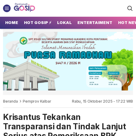
GOSIP PONTIANAK
Tempatnya Gosip Terupdate Pontianak
HOME
HOT GOSIP ⚡
LOKAL
ENTERTAIMENT
HOT NE
Beranda
Pemprov Kalbar
Rabu, 15 Oktober 2025 - 17:22 WIB
Krisantus Tekankan
Transparansi dan Tindak Lanjut
Serius atas Pemeriksaan BPK