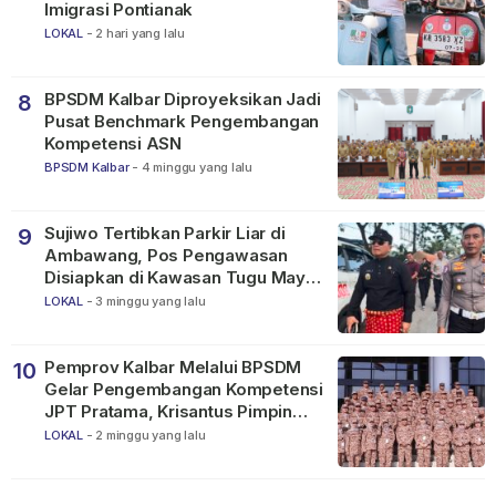
Imigrasi Pontianak
LOKAL
-
2 hari yang lalu
BPSDM Kalbar Diproyeksikan Jadi
8
Pusat Benchmark Pengembangan
Kompetensi ASN
BPSDM Kalbar
-
4 minggu yang lalu
Sujiwo Tertibkan Parkir Liar di
9
Ambawang, Pos Pengawasan
Disiapkan di Kawasan Tugu Mayor
Alianyang
LOKAL
-
3 minggu yang lalu
Pemprov Kalbar Melalui BPSDM
10
Gelar Pengembangan Kompetensi
JPT Pratama, Krisantus Pimpin
Apel Peserta
LOKAL
-
2 minggu yang lalu