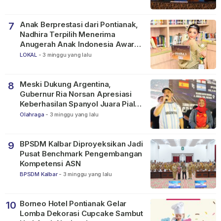
Anak Berprestasi dari Pontianak,
7
Nadhira Terpilih Menerima
Anugerah Anak Indonesia Awards
2026
LOKAL
-
3 minggu yang lalu
Meski Dukung Argentina,
8
Gubernur Ria Norsan Apresiasi
Keberhasilan Spanyol Juara Piala
Dunia FIFA 2026
Olahraga
-
3 minggu yang lalu
BPSDM Kalbar Diproyeksikan Jadi
9
Pusat Benchmark Pengembangan
Kompetensi ASN
BPSDM Kalbar
-
3 minggu yang lalu
Borneo Hotel Pontianak Gelar
10
Lomba Dekorasi Cupcake Sambut