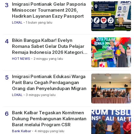
Imigrasi Pontianak Gelar Pasporia
3
Minisoccer Tournament 2026,
Hadirkan Layanan Eazy Passport
LOKAL
-
1 bulan yang lalu
Bikin Bangga Kalbar! Evelyn
4
Romana Sabet Gelar Duta Pelajar
Remaja Indonesia 2026 Kategori
SMP
HOT NEWS
-
2 minggu yang lalu
Imigrasi Pontianak Edukasi Warga
5
Parit Baru Cegah Perdagangan
Orang dan Penyelundupan Migran
LOKAL
-
3 minggu yang lalu
Bank Kalbar Tegaskan Komitmen
6
Dukung Pembangunan Kalimantan
Barat melalui Program CSR
Bank Kalbar
-
4 minggu yang lalu