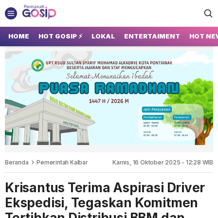
GOSIP PONTIANAK
Tempatnya Gosip Terupdate Pontianak
HOME
HOT GOSIP ⚡
LOKAL
ENTERTAIMENT
HOT NE
Beranda
Pemerintah Kalbar
Kamis, 16 Oktober 2025 - 12:28 WIB
Krisantus Terima Aspirasi Driver
Ekspedisi, Tegaskan Komitmen
Tertibkan Distribusi BBM dan