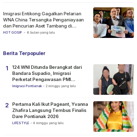
Imigrasi Entikong Gagalkan Pelarian
WNA China Tersangka Penganiayaan
dan Pencurian Aset Tambang di
Ketapang
HOT GOSIP
-
6 bulan yang lalu
Berita Terpopuler
124 WNI Ditunda Berangkat dari
1
Bandara Supadio, Imigrasi
Perketat Pengawasan PMI
Nonprosedural
Imigrasi Pontianak
-
2 minggu yang lalu
Pertama Kali Ikut Pageant, Yvanna
2
Zhafira Langsung Tembus Finalis
Dare Pontianak 2026
LIFESTYLE
-
4 minggu yang lalu