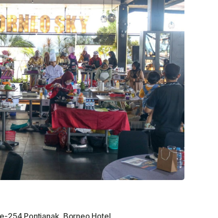
ke-254 Pontianak
,
Borneo Hotel