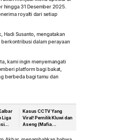
er hingga 31 Desember 2025.
erima royalti dari setiap
k,
Hadi Susanto
, mengatakan
k berkontribusi dalam perayaan
kota, kami ingin menyemangati
emberi platform bagi bakat,
g berbeda bagi tamu dan
Kalbar
Kasus CCTV Yang
 Liga
Viral! Pemilik Kluwi dan
si
Aseng (Mafia
Tambang) Dilaporkan
ke Polda Kalbar
m Akbar
, menambahkan bahwa