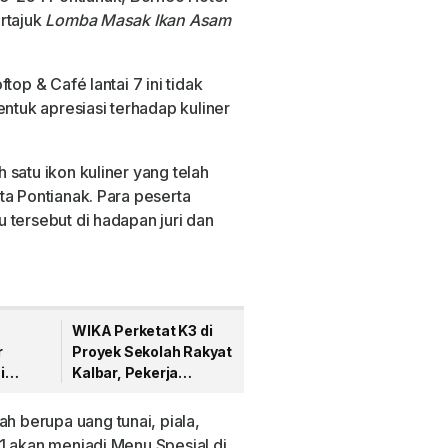
rtajuk
Lomba Masak Ikan Asam
top & Café lantai 7 ini tidak
entuk apresiasi terhadap kuliner
satu ikon kuliner yang telah
ta Pontianak. Para peserta
 tersebut di hadapan juri dan
WIKA Perketat K3 di
r
Proyek Sekolah Rakyat
i
Kalbar, Pekerja
t Hari
Teladan Dapat Reward
 berupa uang tunai, piala,
1 akan menjadi Menu Spesial di