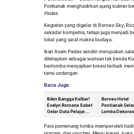
Pontianak
menghadirkan ajang kuliner be
Pedas
.
Kegiatan yang digelar di Borneo Sky, Roof
sekadar kompetisi, tetapi juga menjadi b
lokal yang sarat makna budaya.
Ikan Asam Pedas sendiri merupakan salah 
ditetapkan sebagai warisan tak benda Ko
berlomba menyajikan kreasi terbaik menu
tamu undangan.
Baca Juga
Bikin Bangga Kalbar!
Borneo Hotel
Evelyn Romana Sabet
Pontianak Gela
Gelar Duta Pelajar
Lomba Dekoras
Remaja Indonesia
Cupcake Sambu
2026 Kategori SMP
Anak Nasional
Para pemenang lomba memperoleh hadiah
piagam, dan voucher. Menu kreasi Juara 