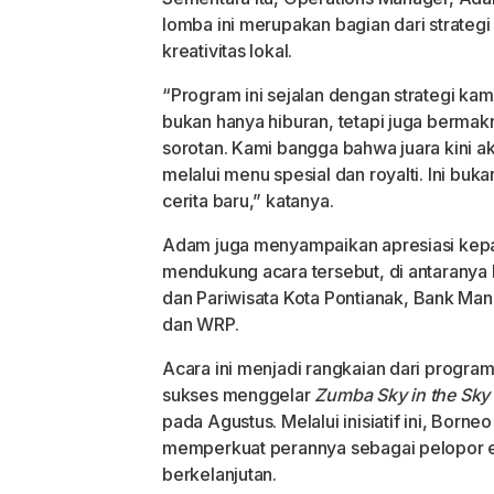
lomba ini merupakan bagian dari strateg
kreativitas lokal.
“Program ini sejalan dengan strategi ka
bukan hanya hiburan, tetapi juga bermakna
sorotan. Kami bangga bahwa juara kini a
melalui menu spesial dan royalti. Ini buka
cerita baru,” katanya.
Adam juga menyampaikan apresiasi kepa
mendukung acara tersebut, di antaranya
dan Pariwisata Kota Pontianak
,
Bank Mand
dan
WRP
.
Acara ini menjadi rangkaian dari program
sukses menggelar
Zumba Sky in the Sky
pada Agustus. Melalui inisiatif ini, Borne
memperkuat perannya sebagai pelopor ev
berkelanjutan.