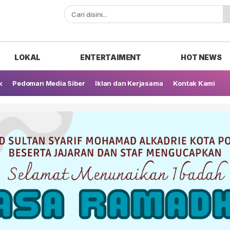
ak
LOKAL
ENTERTAIMENT
HOT NEWS
k
Pedoman Media Siber
Iklan dan Kerjasama
Kontak Kami