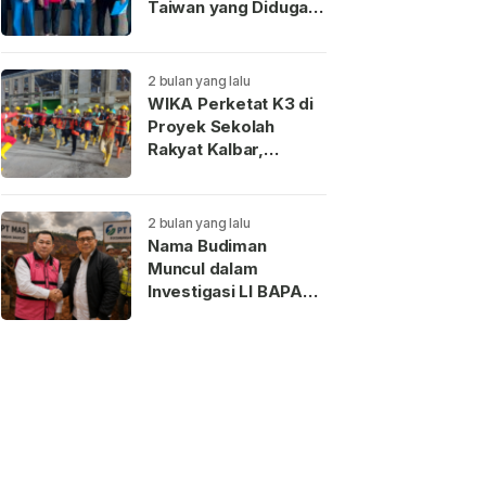
Taiwan yang Diduga
Terkait Pengantin
Pesanan Akhirnya
Dideportasi
2 bulan yang lalu
WIKA Perketat K3 di
Proyek Sekolah
Rakyat Kalbar,
Pekerja Teladan
Dapat Reward
2 bulan yang lalu
Nama Budiman
Muncul dalam
Investigasi LI BAPAN
Kalbar terkait Dugaan
Jaringan Aseng