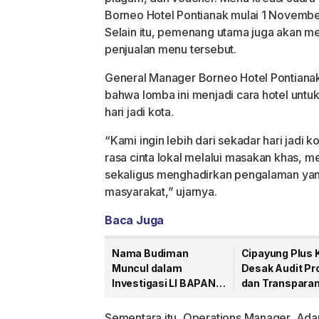
Borneo Hotel Pontianak mulai 1 Novemb
Selain itu, pemenang utama juga akan men
penjualan menu tersebut.
General Manager Borneo Hotel Pontiana
bahwa lomba ini menjadi cara hotel untu
hari jadi kota.
“Kami ingin lebih dari sekadar hari jadi 
rasa cinta lokal melalui masakan khas, m
sekaligus menghadirkan pengalaman yan
masyarakat,” ujarnya.
Baca Juga
Nama Budiman
Cipayung Plus 
Muncul dalam
Desak Audit Pro
Investigasi LI BAPAN
dan Transparan
Kalbar terkait Dugaan
Anggaran
Jaringan Aseng
Sementara itu, Operations Manager,
Ada