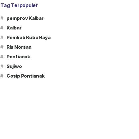
Tag Terpopuler
#
pemprov Kalbar
#
Kalbar
#
Pemkab Kubu Raya
#
Ria Norsan
#
Pontianak
#
Sujiwo
#
Gosip Pontianak