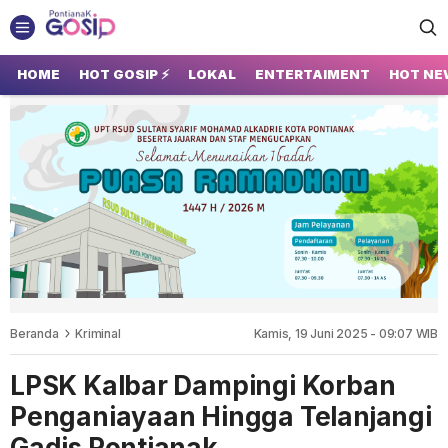
GOSIP PONTIANAK
Tempatnya Gosip Terupdate Pontianak
HOME
HOT GOSIP ⚡
LOKAL
ENTERTAIMENT
HOT NE
Beranda
Kriminal
Kamis, 19 Juni 2025 - 09:07 WIB
LPSK Kalbar Dampingi Korban
Penganiayaan Hingga Telanjangi
Gadis Pontianak