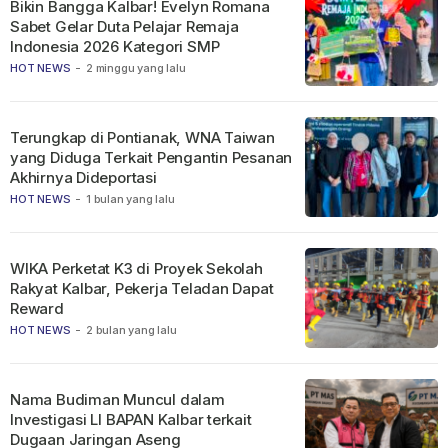
Bikin Bangga Kalbar! Evelyn Romana
Sabet Gelar Duta Pelajar Remaja
Indonesia 2026 Kategori SMP
HOT NEWS
-
2 minggu yang lalu
Terungkap di Pontianak, WNA Taiwan
yang Diduga Terkait Pengantin Pesanan
Akhirnya Dideportasi
HOT NEWS
-
1 bulan yang lalu
WIKA Perketat K3 di Proyek Sekolah
Rakyat Kalbar, Pekerja Teladan Dapat
Reward
HOT NEWS
-
2 bulan yang lalu
Nama Budiman Muncul dalam
Investigasi LI BAPAN Kalbar terkait
Dugaan Jaringan Aseng