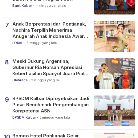
Bank Kalbar
-
4 minggu yang lalu
Anak Berprestasi dari Pontianak,
7
Nadhira Terpilih Menerima
Anugerah Anak Indonesia Awards
2026
LOKAL
-
3 minggu yang lalu
Meski Dukung Argentina,
8
Gubernur Ria Norsan Apresiasi
Keberhasilan Spanyol Juara Piala
Dunia FIFA 2026
Olahraga
-
2 minggu yang lalu
BPSDM Kalbar Diproyeksikan Jadi
9
Pusat Benchmark Pengembangan
Kompetensi ASN
BPSDM Kalbar
-
3 minggu yang lalu
Borneo Hotel Pontianak Gelar
10