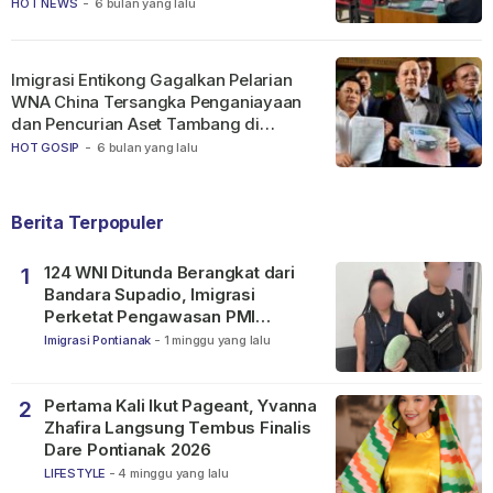
HOT NEWS
-
6 bulan yang lalu
Imigrasi Entikong Gagalkan Pelarian
WNA China Tersangka Penganiayaan
dan Pencurian Aset Tambang di
Ketapang
HOT GOSIP
-
6 bulan yang lalu
Berita Terpopuler
124 WNI Ditunda Berangkat dari
1
Bandara Supadio, Imigrasi
Perketat Pengawasan PMI
Nonprosedural
Imigrasi Pontianak
-
1 minggu yang lalu
Pertama Kali Ikut Pageant, Yvanna
2
Zhafira Langsung Tembus Finalis
Dare Pontianak 2026
LIFESTYLE
-
4 minggu yang lalu