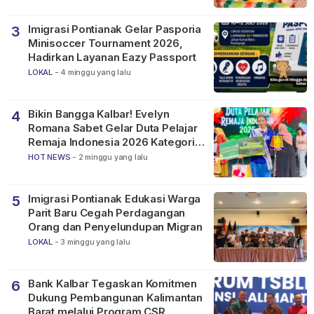
Imigrasi Pontianak Gelar Pasporia
3
Minisoccer Tournament 2026,
Hadirkan Layanan Eazy Passport
LOKAL
-
4 minggu yang lalu
Bikin Bangga Kalbar! Evelyn
4
Romana Sabet Gelar Duta Pelajar
Remaja Indonesia 2026 Kategori
SMP
HOT NEWS
-
2 minggu yang lalu
Imigrasi Pontianak Edukasi Warga
5
Parit Baru Cegah Perdagangan
Orang dan Penyelundupan Migran
LOKAL
-
3 minggu yang lalu
Bank Kalbar Tegaskan Komitmen
6
Dukung Pembangunan Kalimantan
Barat melalui Program CSR