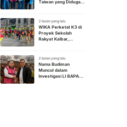
Taiwan yang Diduga
Terkait Pengantin
Pesanan Akhirnya
Dideportasi
2 bulan yang lalu
WIKA Perketat K3 di
Proyek Sekolah
Rakyat Kalbar,
Pekerja Teladan
Dapat Reward
2 bulan yang lalu
Nama Budiman
Muncul dalam
Investigasi LI BAPAN
Kalbar terkait Dugaan
Jaringan Aseng