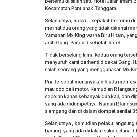
bertemu di salah satu Hotel Jalan Imam B
Kecamatan Pontianak Tenggara.
Selanjutnya, R dan T sepakat bertemu di l
melihat dua orang yang tidak dikenal 
Yamahan Mx King warna Biru Hitam, yang
arah Gang. Pandu disebelah hotel.
Tidak berselang lama kedua orang terse
menyuruh kami berhenti didekat Gang. Ha
salah seorang yang menggunakan Mx Ki
Pria tersebut menanyakan R ada memesan 
mau cod beli motor. Kemudian R langsung
sebelah kanan sebanyak dua kali, dan d
yang ada didompetnya. Namun R langsung
slempang dan di dalam dompet senilai 
Selanjutnya , kemudian pelaku langsun
barang
yang ada didalam saku celana T