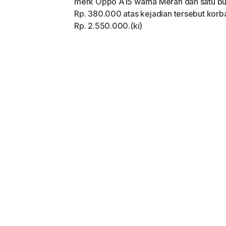
merk Oppo A15 warna Merah dan satu bu
Rp. 380.000 atas kejadian tersebut kor
Rp. 2.550.000.(ki)