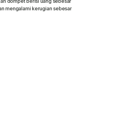
ah dompet berisi uang sebesar
ban mengalami kerugian sebesar