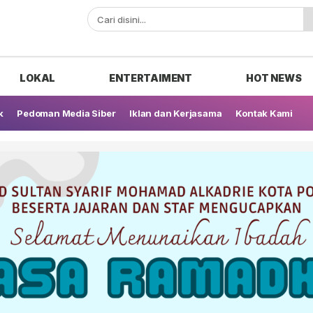
ak
LOKAL
ENTERTAIMENT
HOT NEWS
k
Pedoman Media Siber
Iklan dan Kerjasama
Kontak Kami