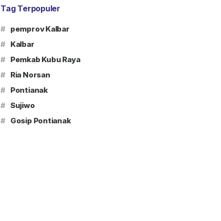
Tag Terpopuler
#
pemprov Kalbar
#
Kalbar
#
Pemkab Kubu Raya
#
Ria Norsan
#
Pontianak
#
Sujiwo
#
Gosip Pontianak