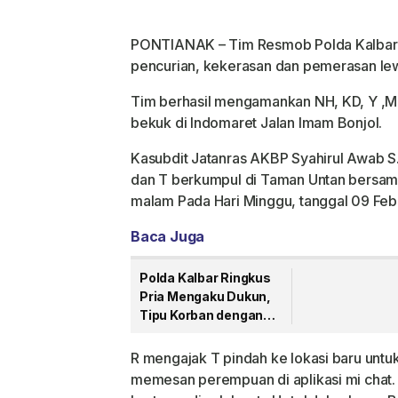
PONTIANAK – Tim Resmob Polda Kalbar t
pencurian, kekerasan dan pemerasan lewa
Tim berhasil mengamankan NH, KD, Y ,MF
bekuk di Indomaret Jalan Imam Bonjol.
Kasubdit Jatanras AKBP Syahirul Awab S.
dan T berkumpul di Taman Untan bersam
malam Pada Hari Minggu, tanggal 09 Febr
Baca Juga
Polda Kalbar Ringkus
Pria Mengaku Dukun,
Tipu Korban dengan
Modus Batu Intan dan
Hibah Miliaran
R mengajak T pindah ke lokasi baru untuk
memesan perempuan di aplikasi mi chat. 