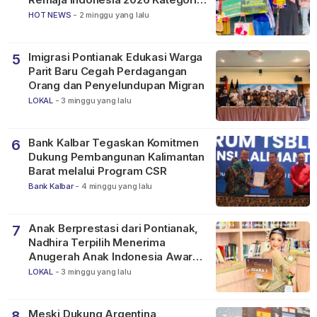
SMP
HOT NEWS
-
2 minggu yang lalu
Imigrasi Pontianak Edukasi Warga
5
Parit Baru Cegah Perdagangan
Orang dan Penyelundupan Migran
LOKAL
-
3 minggu yang lalu
Bank Kalbar Tegaskan Komitmen
6
Dukung Pembangunan Kalimantan
Barat melalui Program CSR
Bank Kalbar
-
4 minggu yang lalu
Anak Berprestasi dari Pontianak,
7
Nadhira Terpilih Menerima
Anugerah Anak Indonesia Awards
2026
LOKAL
-
3 minggu yang lalu
Meski Dukung Argentina,
8