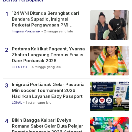
124 WNI Ditunda Berangkat dari
1
Bandara Supadio, Imigrasi
Perketat Pengawasan PMI
Nonprosedural
Imigrasi Pontianak
-
2 minggu yang lalu
Pertama Kali Ikut Pageant, Yvanna
2
Zhafira Langsung Tembus Finalis
Dare Pontianak 2026
LIFESTYLE
-
4 minggu yang lalu
Imigrasi Pontianak Gelar Pasporia
3
Minisoccer Tournament 2026,
Hadirkan Layanan Eazy Passport
LOKAL
-
1 bulan yang lalu
Bikin Bangga Kalbar! Evelyn
4
Romana Sabet Gelar Duta Pelajar
Remaja Indonesia 2026 Kategori