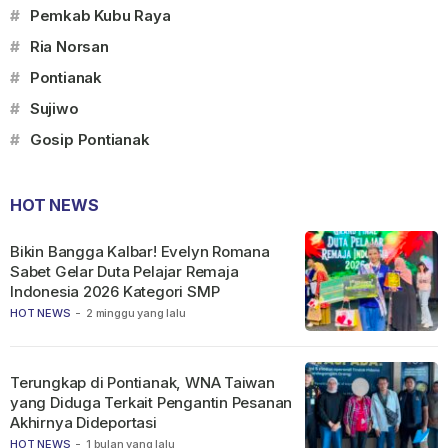
#
Pemkab Kubu Raya
#
Ria Norsan
#
Pontianak
#
Sujiwo
#
Gosip Pontianak
HOT NEWS
Bikin Bangga Kalbar! Evelyn Romana
Sabet Gelar Duta Pelajar Remaja
Indonesia 2026 Kategori SMP
HOT NEWS
-
2 minggu yang lalu
Terungkap di Pontianak, WNA Taiwan
yang Diduga Terkait Pengantin Pesanan
Akhirnya Dideportasi
HOT NEWS
-
1 bulan yang lalu