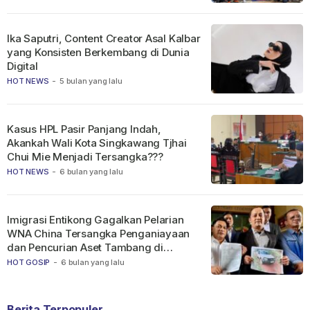
Ika Saputri, Content Creator Asal Kalbar
yang Konsisten Berkembang di Dunia
Digital
HOT NEWS
-
5 bulan yang lalu
Kasus HPL Pasir Panjang Indah,
Akankah Wali Kota Singkawang Tjhai
Chui Mie Menjadi Tersangka???
HOT NEWS
-
6 bulan yang lalu
Imigrasi Entikong Gagalkan Pelarian
WNA China Tersangka Penganiayaan
dan Pencurian Aset Tambang di
Ketapang
HOT GOSIP
-
6 bulan yang lalu
Berita Terpopuler