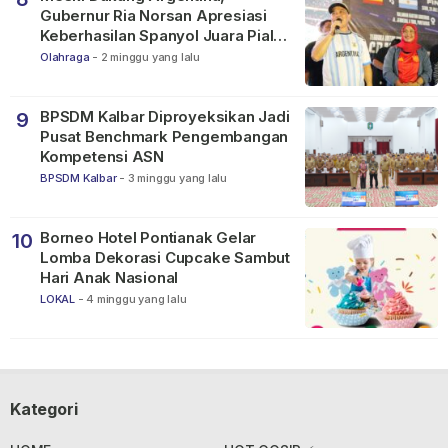
Gubernur Ria Norsan Apresiasi
Keberhasilan Spanyol Juara Piala
Dunia FIFA 2026
Olahraga
-
2 minggu yang lalu
BPSDM Kalbar Diproyeksikan Jadi
9
Pusat Benchmark Pengembangan
Kompetensi ASN
BPSDM Kalbar
-
3 minggu yang lalu
Borneo Hotel Pontianak Gelar
10
Lomba Dekorasi Cupcake Sambut
Hari Anak Nasional
LOKAL
-
4 minggu yang lalu
Kategori