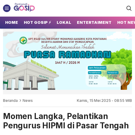
GOSIP PONTIANAK
Tempatnya Gosip Terupdate Pontianak
HOME
HOT GOSIP ⚡
LOKAL
ENTERTAIMENT
HOT NE
Beranda
News
Kamis, 15 Mei 2025 - 08:55 WIB
Momen Langka, Pelantikan
Pengurus HIPMI di Pasar Tengah