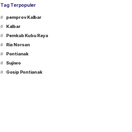
Tag Terpopuler
#
pemprov Kalbar
#
Kalbar
#
Pemkab Kubu Raya
#
Ria Norsan
#
Pontianak
#
Sujiwo
#
Gosip Pontianak