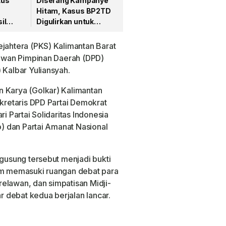
tus
Diserang Kampanye
Hitam, Kasus BP2TD
il
Digulirkan untuk
ara
Melemahkan Norsan
ejahtera (PKS) Kalimantan Barat
 Dewan Pimpinan Daerah (DPD)
 Kalbar Yuliansyah.
n Karya (Golkar) Kalimantan
ekretaris DPD Partai Demokrat
i Partai Solidaritas Indonesia
do) dan Partai Amanat Nasional
ngusung tersebut menjadi bukti
lum memasuki ruangan debat para
elawan, dan simpatisan Midji-
 debat kedua berjalan lancar.