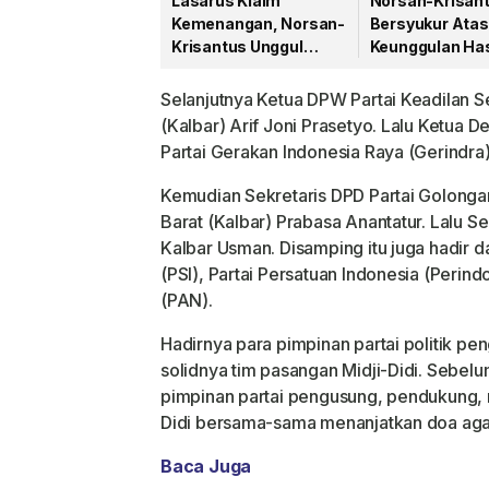
Lasarus Klaim
Norsan-Krisan
Kemenangan, Norsan-
Bersyukur Atas
Krisantus Unggul
Keunggulan Has
52,36 Persen di Pilgub
Hitung Sement
Kalbar
Selanjutnya Ketua DPW Partai Keadilan S
(Kalbar) Arif Joni Prasetyo. Lalu Ketua
Partai Gerakan Indonesia Raya (Gerindra)
Kemudian Sekretaris DPD Partai Golonga
Barat (Kalbar) Prabasa Anantatur. Lalu S
Kalbar Usman. Disamping itu juga hadir dar
(PSI), Partai Persatuan Indonesia (Perin
(PAN).
Hadirnya para pimpinan partai politik pe
solidnya tim pasangan Midji-Didi. Sebe
pimpinan partai pengusung, pendukung, r
Didi bersama-sama menanjatkan doa agar
Baca Juga