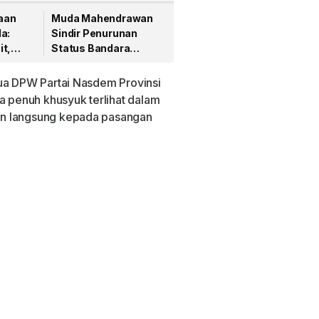
aan
Muda Mahendrawan
a:
Sindir Penurunan
it,
Status Bandara
Supadio di Debat
Pamungkas Pilgub
tua DPW Partai Nasdem Provinsi
Kalbar 2024
a penuh khusyuk terlihat dalam
an langsung kepada pasangan