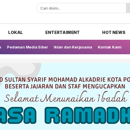
ak
LOKAL
ENTERTAIMENT
HOT NEWS
k
Pedoman Media Siber
Iklan dan Kerjasama
Kontak Kami