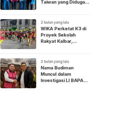
Taiwan yang Diduga
Terkait Pengantin
Pesanan Akhirnya
Dideportasi
2 bulan yang lalu
WIKA Perketat K3 di
Proyek Sekolah
Rakyat Kalbar,
Pekerja Teladan
Dapat Reward
2 bulan yang lalu
Nama Budiman
Muncul dalam
Investigasi LI BAPAN
Kalbar terkait Dugaan
Jaringan Aseng