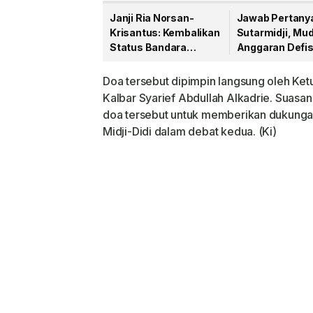
Janji Ria Norsan-
Jawab Pertany
Krisantus: Kembalikan
Sutarmidji, Mud
Status Bandara
Anggaran Defis
Supadio Jadi
Masyrakat
Internasional
Diuntungkan
Doa tersebut dipimpin langsung oleh Ke
Kalbar Syarief Abdullah Alkadrie. Suasan
doa tersebut untuk memberikan dukung
Midji-Didi dalam debat kedua. (Ki)