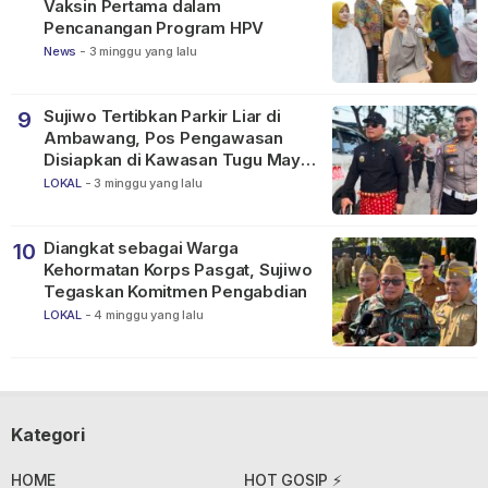
Vaksin Pertama dalam
Pencanangan Program HPV
News
-
3 minggu yang lalu
Sujiwo Tertibkan Parkir Liar di
9
Ambawang, Pos Pengawasan
Disiapkan di Kawasan Tugu Mayor
Alianyang
LOKAL
-
3 minggu yang lalu
Diangkat sebagai Warga
10
Kehormatan Korps Pasgat, Sujiwo
Tegaskan Komitmen Pengabdian
LOKAL
-
4 minggu yang lalu
Kategori
HOME
HOT GOSIP ⚡