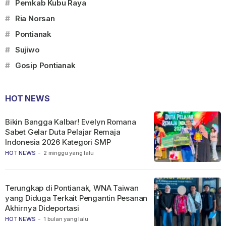
#
Pemkab Kubu Raya
#
Ria Norsan
#
Pontianak
#
Sujiwo
#
Gosip Pontianak
HOT NEWS
Bikin Bangga Kalbar! Evelyn Romana
Sabet Gelar Duta Pelajar Remaja
Indonesia 2026 Kategori SMP
HOT NEWS
-
2 minggu yang lalu
Terungkap di Pontianak, WNA Taiwan
yang Diduga Terkait Pengantin Pesanan
Akhirnya Dideportasi
HOT NEWS
-
1 bulan yang lalu