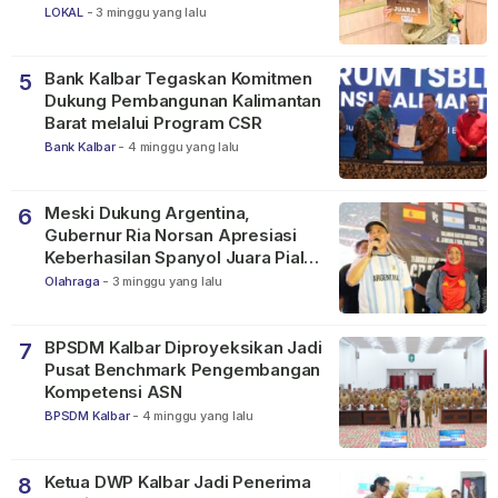
2026
LOKAL
-
3 minggu yang lalu
Bank Kalbar Tegaskan Komitmen
5
Dukung Pembangunan Kalimantan
Barat melalui Program CSR
Bank Kalbar
-
4 minggu yang lalu
Meski Dukung Argentina,
6
Gubernur Ria Norsan Apresiasi
Keberhasilan Spanyol Juara Piala
Dunia FIFA 2026
Olahraga
-
3 minggu yang lalu
BPSDM Kalbar Diproyeksikan Jadi
7
Pusat Benchmark Pengembangan
Kompetensi ASN
BPSDM Kalbar
-
4 minggu yang lalu
Ketua DWP Kalbar Jadi Penerima
8