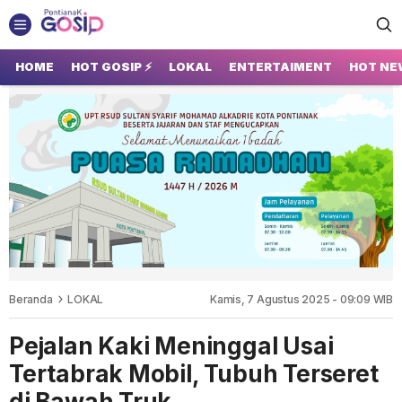
GOSIP PONTIANAK
Tempatnya Gosip Terupdate Pontianak
HOME
HOT GOSIP ⚡
LOKAL
ENTERTAIMENT
HOT NE
Beranda
LOKAL
Kamis, 7 Agustus 2025 - 09:09 WIB
Pejalan Kaki Meninggal Usai
Tertabrak Mobil, Tubuh Terseret
di Bawah Truk