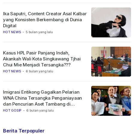
Ika Saputri, Content Creator Asal Kalbar
yang Konsisten Berkembang di Dunia
Digital
HOT NEWS
-
5 bulan yang lalu
Kasus HPL Pasir Panjang Indah,
Akankah Wali Kota Singkawang Tjhai
Chui Mie Menjadi Tersangka???
HOT NEWS
-
6 bulan yang lalu
Imigrasi Entikong Gagalkan Pelarian
WNA China Tersangka Penganiayaan
dan Pencurian Aset Tambang di
Ketapang
HOT GOSIP
-
6 bulan yang lalu
Berita Terpopuler