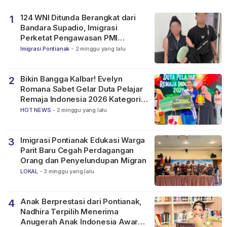
124 WNI Ditunda Berangkat dari
1
Bandara Supadio, Imigrasi
Perketat Pengawasan PMI
Nonprosedural
Imigrasi Pontianak
-
2 minggu yang lalu
Bikin Bangga Kalbar! Evelyn
2
Romana Sabet Gelar Duta Pelajar
Remaja Indonesia 2026 Kategori
SMP
HOT NEWS
-
2 minggu yang lalu
Imigrasi Pontianak Edukasi Warga
3
Parit Baru Cegah Perdagangan
Orang dan Penyelundupan Migran
LOKAL
-
3 minggu yang lalu
Anak Berprestasi dari Pontianak,
4
Nadhira Terpilih Menerima
Anugerah Anak Indonesia Awards