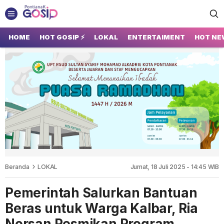
GOSIP PONTIANAK
Tempatnya Gosip Terupdate Pontianak
HOME
HOT GOSIP ⚡
LOKAL
ENTERTAIMENT
HOT NE
Beranda
LOKAL
Jumat, 18 Juli 2025 - 14:45 WIB
Pemerintah Salurkan Bantuan
Beras untuk Warga Kalbar, Ria
Norsan Resmikan Program