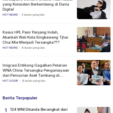
yang Konsisten Berkembang di Dunia
Digital
HOT NEWS
-
5 bulan yang lalu
Kasus HPL Pasir Panjang Indah,
Akankah Wali Kota Singkawang Tjhai
Chui Mie Menjadi Tersangka???
HOT NEWS
-
6 bulan yang lalu
Imigrasi Entikong Gagalkan Pelarian
WNA China Tersangka Penganiayaan
dan Pencurian Aset Tambang di
Ketapang
HOT GOSIP
-
6 bulan yang lalu
Berita Terpopuler
124 WNI Ditunda Berangkat dari
1