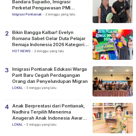
Bandara Supadio, Imigrasi
Perketat Pengawasan PMI
Nonprosedural
Imigrasi Pontianak
-
2 minggu yang lalu
Bikin Bangga Kalbar! Evelyn
2
Romana Sabet Gelar Duta Pelajar
Remaja Indonesia 2026 Kategori
SMP
HOT NEWS
-
2 minggu yang lalu
Imigrasi Pontianak Edukasi Warga
3
Parit Baru Cegah Perdagangan
Orang dan Penyelundupan Migran
LOKAL
-
3 minggu yang lalu
Anak Berprestasi dari Pontianak,
4
Nadhira Terpilih Menerima
Anugerah Anak Indonesia Awards
2026
LOKAL
-
3 minggu yang lalu