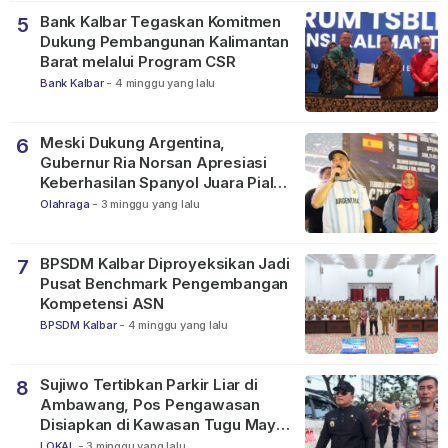
Bank Kalbar Tegaskan Komitmen
5
Dukung Pembangunan Kalimantan
Barat melalui Program CSR
Bank Kalbar
-
4 minggu yang lalu
Meski Dukung Argentina,
6
Gubernur Ria Norsan Apresiasi
Keberhasilan Spanyol Juara Piala
Dunia FIFA 2026
Olahraga
-
3 minggu yang lalu
BPSDM Kalbar Diproyeksikan Jadi
7
Pusat Benchmark Pengembangan
Kompetensi ASN
BPSDM Kalbar
-
4 minggu yang lalu
Sujiwo Tertibkan Parkir Liar di
8
Ambawang, Pos Pengawasan
Disiapkan di Kawasan Tugu Mayor
Alianyang
LOKAL
-
3 minggu yang lalu