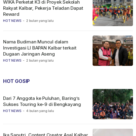
WIKA Perketat K3 di Proyek Sekolah
Rakyat Kalbar, Pekerja Teladan Dapat
Reward
HOT NEWS
-
2 bulan yang lalu
Nama Budiman Muncul dalam
Investigasi LI BAPAN Kalbar terkait
Dugaan Jaringan Aseng
HOT NEWS
-
2 bulan yang lalu
HOT GOSIP
Dari 7 Anggota ke Puluhan, Baring’s
Sukses Touring ke-9 di Bengkayang
HOT NEWS
-
4 bulan yang lalu
Ika Saputri, Content Creator Asal Kalbar