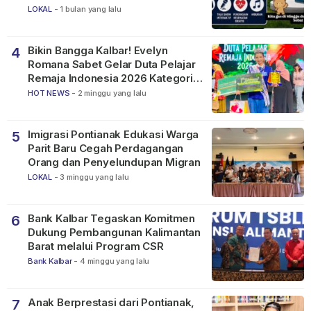
LOKAL
-
1 bulan yang lalu
Bikin Bangga Kalbar! Evelyn
4
Romana Sabet Gelar Duta Pelajar
Remaja Indonesia 2026 Kategori
SMP
HOT NEWS
-
2 minggu yang lalu
Imigrasi Pontianak Edukasi Warga
5
Parit Baru Cegah Perdagangan
Orang dan Penyelundupan Migran
LOKAL
-
3 minggu yang lalu
Bank Kalbar Tegaskan Komitmen
6
Dukung Pembangunan Kalimantan
Barat melalui Program CSR
Bank Kalbar
-
4 minggu yang lalu
Anak Berprestasi dari Pontianak,
7