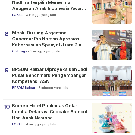
Nadhira Terpilih Menerima
Anugerah Anak Indonesia Awards
2026
LOKAL
-
3 minggu yang lalu
Meski Dukung Argentina,
8
Gubernur Ria Norsan Apresiasi
Keberhasilan Spanyol Juara Piala
Dunia FIFA 2026
Olahraga
-
3 minggu yang lalu
BPSDM Kalbar Diproyeksikan Jadi
9
Pusat Benchmark Pengembangan
Kompetensi ASN
BPSDM Kalbar
-
3 minggu yang lalu
Borneo Hotel Pontianak Gelar
10
Lomba Dekorasi Cupcake Sambut
Hari Anak Nasional
LOKAL
-
4 minggu yang lalu