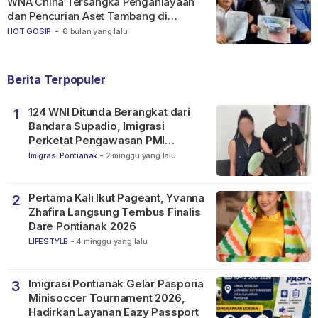
WNA China Tersangka Penganiayaan
dan Pencurian Aset Tambang di
Ketapang
HOT GOSIP
-
6 bulan yang lalu
Berita Terpopuler
124 WNI Ditunda Berangkat dari
1
Bandara Supadio, Imigrasi
Perketat Pengawasan PMI
Nonprosedural
Imigrasi Pontianak
-
2 minggu yang lalu
Pertama Kali Ikut Pageant, Yvanna
2
Zhafira Langsung Tembus Finalis
Dare Pontianak 2026
LIFESTYLE
-
4 minggu yang lalu
Imigrasi Pontianak Gelar Pasporia
3
Minisoccer Tournament 2026,
Hadirkan Layanan Eazy Passport