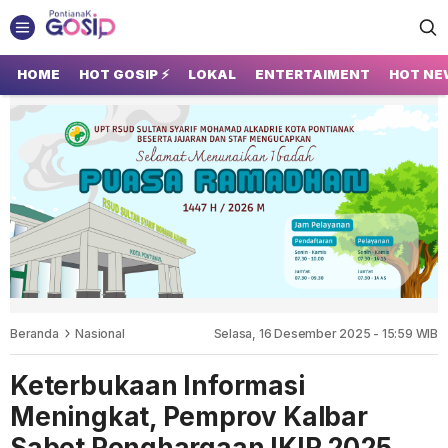
GOSIP PONTIANAK
Tempatnya Gosip Terupdate Pontianak
HOME
HOT GOSIP ⚡
LOKAL
ENTERTAIMENT
HOT NE
Beranda
Nasional
Selasa, 16 Desember 2025 - 15:59 WIB
Keterbukaan Informasi
Meningkat, Pemprov Kalbar
Sabet Penghargaan IKIP 2025