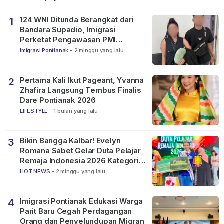
124 WNI Ditunda Berangkat dari
1
Bandara Supadio, Imigrasi
Perketat Pengawasan PMI
Nonprosedural
Imigrasi Pontianak
-
2 minggu yang lalu
Pertama Kali Ikut Pageant, Yvanna
2
Zhafira Langsung Tembus Finalis
Dare Pontianak 2026
LIFESTYLE
-
1 bulan yang lalu
Bikin Bangga Kalbar! Evelyn
3
Romana Sabet Gelar Duta Pelajar
Remaja Indonesia 2026 Kategori
SMP
HOT NEWS
-
2 minggu yang lalu
Imigrasi Pontianak Edukasi Warga
4
Parit Baru Cegah Perdagangan
Orang dan Penyelundupan Migran