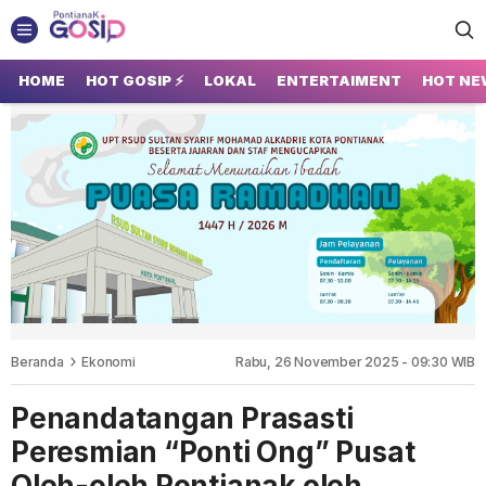
GOSIP PONTIANAK
Tempatnya Gosip Terupdate Pontianak
HOME
HOT GOSIP ⚡
LOKAL
ENTERTAIMENT
HOT NE
Beranda
Ekonomi
Rabu, 26 November 2025 - 09:30 WIB
Penandatangan Prasasti
Peresmian “Ponti Ong” Pusat
Oleh-oleh Pontianak oleh