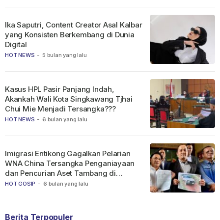
Ika Saputri, Content Creator Asal Kalbar
yang Konsisten Berkembang di Dunia
Digital
HOT NEWS
-
5 bulan yang lalu
Kasus HPL Pasir Panjang Indah,
Akankah Wali Kota Singkawang Tjhai
Chui Mie Menjadi Tersangka???
HOT NEWS
-
6 bulan yang lalu
Imigrasi Entikong Gagalkan Pelarian
WNA China Tersangka Penganiayaan
dan Pencurian Aset Tambang di
Ketapang
HOT GOSIP
-
6 bulan yang lalu
Berita Terpopuler