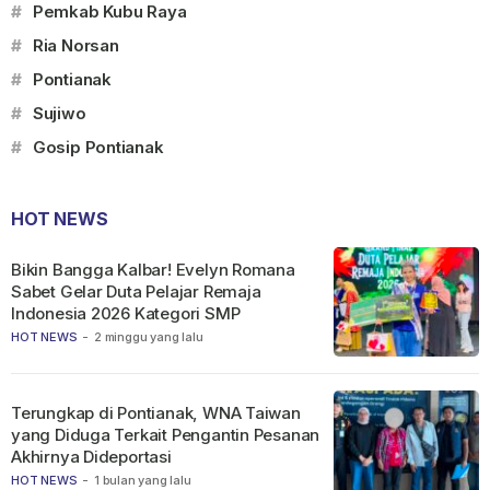
#
Pemkab Kubu Raya
#
Ria Norsan
#
Pontianak
#
Sujiwo
#
Gosip Pontianak
HOT NEWS
Bikin Bangga Kalbar! Evelyn Romana
Sabet Gelar Duta Pelajar Remaja
Indonesia 2026 Kategori SMP
HOT NEWS
-
2 minggu yang lalu
Terungkap di Pontianak, WNA Taiwan
yang Diduga Terkait Pengantin Pesanan
Akhirnya Dideportasi
HOT NEWS
-
1 bulan yang lalu