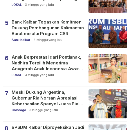
LOKAL
-
3 minggu yang lalu
Bank Kalbar Tegaskan Komitmen
5
Dukung Pembangunan Kalimantan
Barat melalui Program CSR
Bank Kalbar
-
4 minggu yang lalu
Anak Berprestasi dari Pontianak,
6
Nadhira Terpilih Menerima
Anugerah Anak Indonesia Awards
2026
LOKAL
-
3 minggu yang lalu
Meski Dukung Argentina,
7
Gubernur Ria Norsan Apresiasi
Keberhasilan Spanyol Juara Piala
Dunia FIFA 2026
Olahraga
-
3 minggu yang lalu
BPSDM Kalbar Diproyeksikan Jadi
8