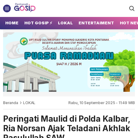
GOSIP PONTIANAK
Tempatnya Gosip Terupdate Pontianak
HOME
HOT GOSIP ⚡
LOKAL
ENTERTAIMENT
HOT NE
Beranda
LOKAL
Rabu, 10 September 2025 - 11:49 WIB
Peringati Maulid di Polda Kalbar,
Ria Norsan Ajak Teladani Akhlak
Rasulullah SAW