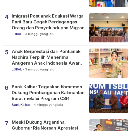
Imigrasi Pontianak Edukasi Warga
4
Parit Baru Cegah Perdagangan
Orang dan Penyelundupan Migran
LOKAL
-
3 minggu yang lalu
Anak Berprestasi dari Pontianak,
5
Nadhira Terpilih Menerima
Anugerah Anak Indonesia Awards
2026
LOKAL
-
3 minggu yang lalu
Bank Kalbar Tegaskan Komitmen
6
Dukung Pembangunan Kalimantan
Barat melalui Program CSR
Bank Kalbar
-
4 minggu yang lalu
Meski Dukung Argentina,
7
Gubernur Ria Norsan Apresiasi