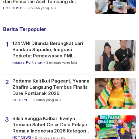
dan Pencurian Aset Tambang di
Ketapang
HOT GOSIP
-
6 bulan yang lalu
Berita Terpopuler
124 WNI Ditunda Berangkat dari
1
Bandara Supadio, Imigrasi
Perketat Pengawasan PMI
Nonprosedural
Imigrasi Pontianak
-
2 minggu yang lalu
Pertama Kali Ikut Pageant, Yvanna
2
Zhafira Langsung Tembus Finalis
Dare Pontianak 2026
LIFESTYLE
-
1 bulan yang lalu
Bikin Bangga Kalbar! Evelyn
3
Romana Sabet Gelar Duta Pelajar
Remaja Indonesia 2026 Kategori
SMP
HOT NEWS
-
2 minggu yang lalu