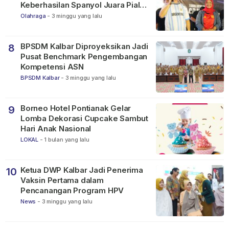
Keberhasilan Spanyol Juara Piala
Dunia FIFA 2026
Olahraga
-
3 minggu yang lalu
BPSDM Kalbar Diproyeksikan Jadi
8
Pusat Benchmark Pengembangan
Kompetensi ASN
BPSDM Kalbar
-
3 minggu yang lalu
Borneo Hotel Pontianak Gelar
9
Lomba Dekorasi Cupcake Sambut
Hari Anak Nasional
LOKAL
-
1 bulan yang lalu
Ketua DWP Kalbar Jadi Penerima
10
Vaksin Pertama dalam
Pencanangan Program HPV
News
-
3 minggu yang lalu